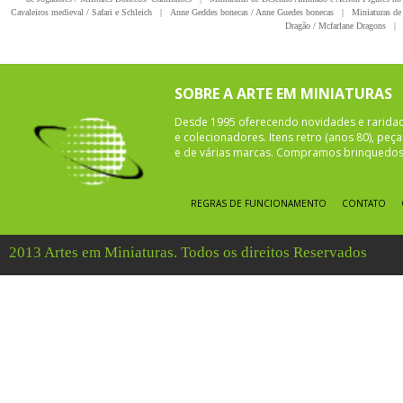
Cavaleiros medieval / Safari e Schleich
|
Anne Geddes bonecas / Anne Guedes bonecas
|
Miniaturas de 
Dragão / Mcfarlane Dragons
|
SOBRE A ARTE EM MINIATURAS
Desde 1995 oferecendo novidades e rarida
e colecionadores. Itens retro (anos 80), pe
e de várias marcas. Compramos brinquedos 
REGRAS DE FUNCIONAMENTO
CONTATO
2013 Artes em Miniaturas. Todos os direitos Reservados