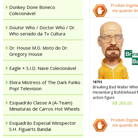
Produto Esgota
Donkey Done Boneco
me quando dis
Colecionável
Doutor Who / Doctor Who / Dr.
Who seriado da Tv Cultura
Dr. House M.D. Moto do Dr.
Gregory House
Eagle + S.I.D. Nave Colecionável
Elvira Mistress of The Dark Funko
18713
Breaking Bad Walter Whit
Pop! Television
Heisenberg Bobblehead 
action figure
Esquadrão Classe A (A-Team)
R$ 269,00
Miniaturas de Carros Hot Wheels
Produto Esgota
Esquadrão Especial Winspector
me quando dis
S.H. Figuarts Bandai