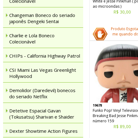
Colecionável
White e Jesse Pinkman ( p
ao microondas )
R$ 30,00
Changeman Boneco do seriado
japonês Dengeki Sentai
Produto Esgota
me quando dis
Charlie e Lola Boneco
Colecionável
CHIPs - California Highway Patrol
CSI Miami Las Vegas Greenlight
Hollywood
Demolidor (Daredevil) bonecos
do seriado Netflix
19678
Detetive Espacial Gavan
Funko Pop! Vinyl Televisio
Breaking Bad Jesse Pinkm
(Tokusatsu) Sharivan e Shaider
número 159
R$ 89,00
Dexter Showtime Action Figures