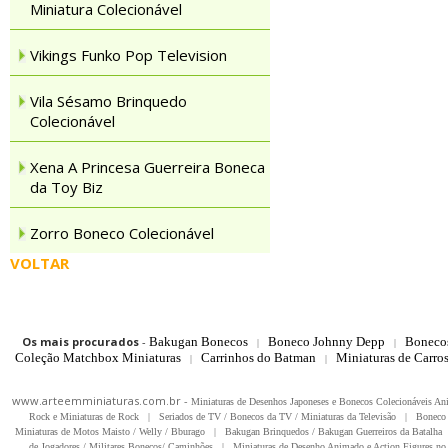
Miniatura Colecionável
Vikings Funko Pop Television
Vila Sésamo Brinquedo
Colecionável
Xena A Princesa Guerreira Boneca
da Toy Biz
Zorro Boneco Colecionável
VOLTAR
Os mais procurados
-
Bakugan Bonecos
Boneco Johnny Depp
Boneco
|
|
Coleção Matchbox Miniaturas
Carrinhos do Batman
Miniaturas de Carro
|
|
www.arteemminiaturas.com.br -
Miniaturas de Desenhos Japoneses e Bonecos Colecionáveis A
Rock e Miniaturas de Rock
|
Seriados de TV / Bonecos da TV / Miniaturas da Televisão
|
Boneco 
Miniaturas de Motos Maisto / Welly / Bburago
|
Bakugan Brinquedos / Bakugan Guerreiros da Batalha
de Jogadores / Militares Bonecos/ Caminhões
|
Miniaturas de Desenho Animado e Action Figures no 