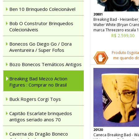
Ben 10 Brinquedo Colecionável
20881
Breaking Bad - Heisenber
Bob O Construtor Brinquedos
Walter White (Bryan Crans
Colecionáveis
marca Threezero escala 1
R$ 2.599,00
Bonecos Go Diego Go / Dora
Aventureira / Super Fofos
Produto Esgota
me quando dis
Bozo Bonecos Temáticos Antigos
Breaking Bad Mezco Action
Figures : Comprar no Brasil
Buck Rogers Corgi Toys
Capitão Escarlate brinquedos
antigos seriado anos 70
20120
Caverna do Dragão Boneco
Caneca Breaking Bad - Wa