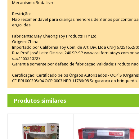
Mecanismo: Roda livre
Restrição:
Não recomendável para crianças menores de 3 anos por conter p
engolidas.
Fabricante: May Cheong Toy Products FTY Ltd.
Origem: China
Importado por California Toy Com. de Art. Div. Ltda CNPJ 67251652/0
Rua Prof. José Leite Oiticica, 240 SP-SP www.californiatoys.com.br s
sac1155210727
Garantia somente por defeito de fabricação Validade: Produto não 
Certificação: Certificado pelos Órgãos Autorizados - OCP´S (Organi
CE-BRI 000305/94 OCP 0003 NBR 11786/98 Segurança do brinquedo.
Produtos similares