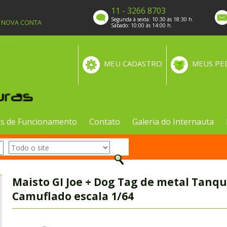
11 - 3266 8703
Segunda à sexta: 10:30 às 18:30 h.
A NOVA CONTA
Sábado: 10:00 às 14:00 h.
MEU CADASTRO
MEUS PE
s de Funcionamento
Contato
Galeria do Internauta
Maisto GI Joe + Dog Tag de metal Tan
Camuflado escala 1/64