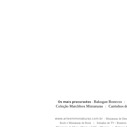
Os mais procurados
-
Bakugan Bonecos
|
Coleção Matchbox Miniaturas
Carrinhos 
|
www.arteemminiaturas.com.br -
Miniaturas de Des
Rock e Miniaturas de Rock
|
Seriados de TV / Bonecos 