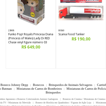
23908
00560
Funko Pop! Royals Princesa Diana
Scania Food Tanker
(Princess of Wales) Lady Di RED
R$ 190,00
Chase vinyl figure número 03
R$ 649,00
Boneco Johnny Depp
Bonecos
Brinquedos de Animais Selvagens
Carrin
|
|
|
do Batman
Miniaturas de Carros de Bombeiros
Miniaturas de Carros de Polícia
|
|
Brinquedos
enhos Japoneses e Bonecos Colecionáveis Animes Gashapons
|
Bonecos de Cinema / Miniaturas de Cinema 
da TV / Miniaturas da Televisão
|
Boneco de História em Quadrinhos / Figuras de Ação Loja
|
Miniaturas