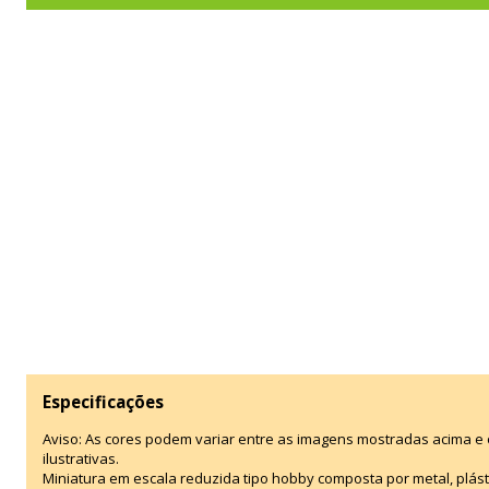
Especificações
Aviso: As cores podem variar entre as imagens mostradas acima 
ilustrativas.
Miniatura em escala reduzida tipo hobby composta por metal, plástic