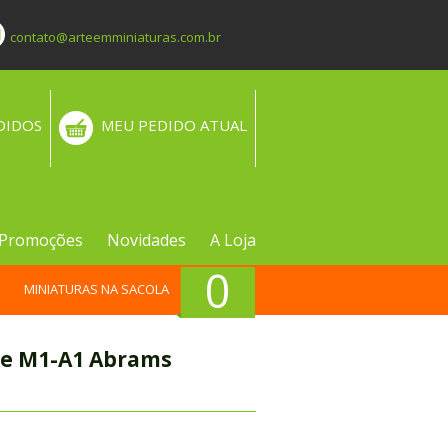
contato@arteemminiaturas.com.br
DIDOS
MEU PEDIDO ATUAL
Promoções
Novidades
A Loja
0
MINIATURAS NA SACOLA
que M1-A1 Abrams