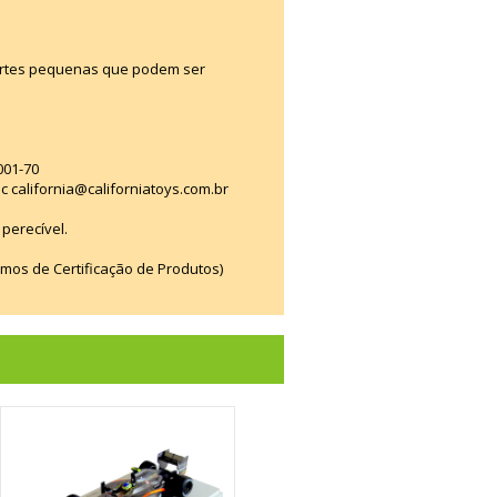
artes pequenas que podem ser
001-70
ac california@californiatoys.com.br
perecível.
smos de Certificação de Produtos)