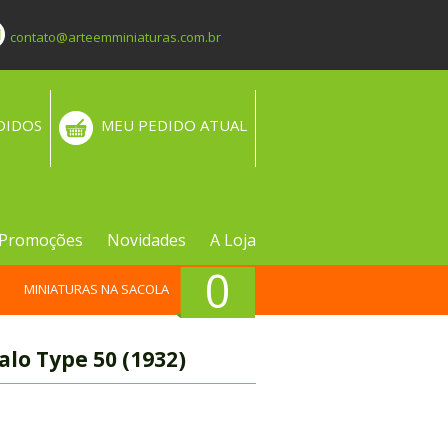
contato@arteemminiaturas.com.br
DIDOS
MEU PEDIDO ATUAL
Promoções
Novidades
A Loja
0
MINIATURAS NA SACOLA
lo Type 50 (1932)