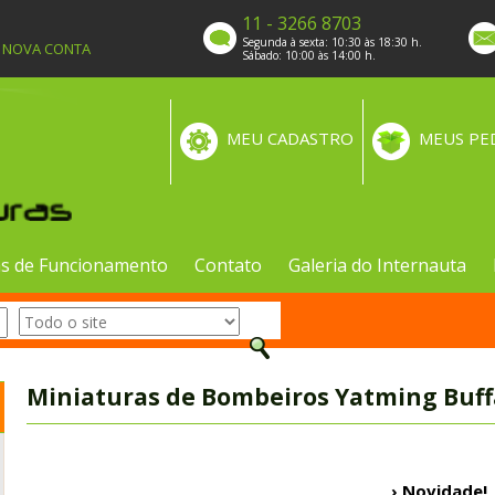
11 - 3266 8703
Segunda à sexta: 10:30 às 18:30 h.
A NOVA CONTA
Sábado: 10:00 às 14:00 h.
MEU CADASTRO
MEUS PE
s de Funcionamento
Contato
Galeria do Internauta
Miniaturas de Bombeiros Yatming Buffa
› Novidade!