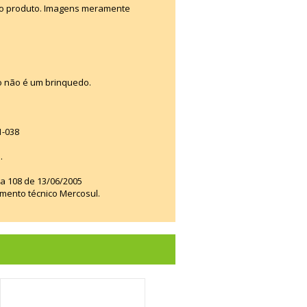
e o produto. Imagens meramente
o não é um brinquedo.
1-038
.
ia 108 de 13/06/2005
amento técnico Mercosul.