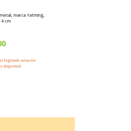
 metal, marca Yatming,
14 cm
00
to Esgotado avisa-me
o disponível.