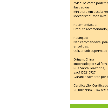
Aviso: As cores podem
ilustrativas.
Miniatura em escala red
Mecanismo: Roda livre
Recomendação:
Produto recomendado p
Restrição:
Não recomendável para
engolidas.
Utilizar sob supervisão
Origem: China
Importado por Californi
Rua Santa Terezinha, 3
sac1155210727
Garantia somente por d
Certificação: Certifica
CE-BRI/INNAC 0167-09 