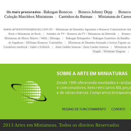
Os mais procurados
-
Bakugan Bonecos
Boneco Johnny Depp
Boneco
|
|
Coleção Matchbox Miniaturas
Carrinhos do Batman
Miniaturas de Carro
|
|
www.arteemminiaturas.com.br -
Miniaturas de Desenhos Japoneses e Bonecos Colecionáveis A
Rock e Miniaturas de Rock
|
Seriados de TV / Bonecos da TV / Miniaturas da Televisão
|
Boneco 
Miniaturas de Motos Maisto / Welly / Bburago
|
Bakugan Brinquedos / Bakugan Guerreiros da Batalha
de Jogadores / Militares Bonecos/ Caminhões
|
Miniaturas de Desenho Animado e Action Figures no 
Cavaleiros medieval / Safari e Schleich
|
Anne Geddes bonecas / Anne Guedes bonecas
|
Miniaturas de 
Dragão / Mcfarlane Dragons
|
SOBRE A ARTE EM MINIATURAS
Desde 1995 oferecendo novidades e rarida
e colecionadores. Itens retro (anos 80), pe
e de várias marcas. Compramos brinquedos 
REGRAS DE FUNCIONAMENTO
CONTATO
2013 Artes em Miniaturas. Todos os direitos Reservados