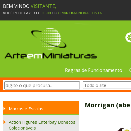
BEM VINDO
VISITANTE,
VOCÊ PODE FAZER O
LOGIN
OU
CRIAR UMA NOVA CONTA
Regras de Funcionamento
Morrigan (abe
Marcas e Escalas
Action Figures Enterbay Bonecos
Colecionáveis