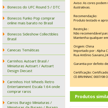
Aviso: As cores podem
Bonecos do UFC Round 5 / DTC
ilustrativas.
Recomendação:
Bonecos Funko Pop comprar
Produto testado e apro
online mais barato no Brasil
Restrição :
Não recomendável para
Bonecos Sideshow Collectibles
Mantenha qualquer emba
Brasil
Origem: China
Canecas Temáticas
Importado por : Alpha C
Rua Antônio Saviano,24
Carrinhos Autoart Brasil /
Garantia por defeito de
Miniaturas Autoart / Autoart
Design Diecast
Certificação: Certifica
CE-BRI/INNAC 0007/08 
Carrinhos Hot Wheels Retro
Entertainment Escala 1:64 onde
comprar raros
Produtos simil
Carros Burago Miniaturas /
Miniaturas da Burago / Burago