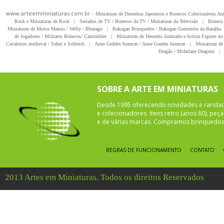
www.arteemminiaturas.com.br -
Miniaturas de Desenhos Japoneses e Bonecos Colecionáveis A
Rock e Miniaturas de Rock
|
Seriados de TV / Bonecos da TV / Miniaturas da Televisão
|
Boneco 
Miniaturas de Motos Maisto / Welly / Bburago
|
Bakugan Brinquedos / Bakugan Guerreiros da Batalha
de Jogadores / Militares Bonecos/ Caminhões
|
Miniaturas de Desenho Animado e Action Figures no 
Cavaleiros medieval / Safari e Schleich
|
Anne Geddes bonecas / Anne Guedes bonecas
|
Miniaturas de 
Dragão / Mcfarlane Dragons
|
SOBRE A ARTE EM MINIATURAS
Desde 1995 oferecendo novidades e rarida
e colecionadores. Itens retro (anos 80), pe
e de várias marcas. Compramos brinquedos 
REGRAS DE FUNCIONAMENTO
CONTATO
2013 Artes em Miniaturas. Todos os direitos Reservados