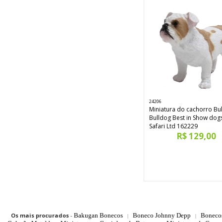
24206
Miniatura do cachorro B
Bulldog Best in Show dog
Safari Ltd 162229
R$ 129,00
Os mais procurados
-
Bakugan Bonecos
Boneco Johnny Depp
Boneco
|
|