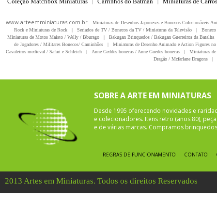
Coleção Matchbox Miniaturas
Carrinhos do Batman
Miniaturas de Carro
|
|
www.arteemminiaturas.com.br -
Miniaturas de Desenhos Japoneses e Bonecos Colecionáveis A
Rock e Miniaturas de Rock
|
Seriados de TV / Bonecos da TV / Miniaturas da Televisão
|
Boneco 
Miniaturas de Motos Maisto / Welly / Bburago
|
Bakugan Brinquedos / Bakugan Guerreiros da Batalha
de Jogadores / Militares Bonecos/ Caminhões
|
Miniaturas de Desenho Animado e Action Figures no 
Cavaleiros medieval / Safari e Schleich
|
Anne Geddes bonecas / Anne Guedes bonecas
|
Miniaturas de 
Dragão / Mcfarlane Dragons
|
SOBRE A ARTE EM MINIATURAS
Desde 1995 oferecendo novidades e rarida
e colecionadores. Itens retro (anos 80), pe
e de várias marcas. Compramos brinquedos 
REGRAS DE FUNCIONAMENTO
CONTATO
2013 Artes em Miniaturas. Todos os direitos Reservados