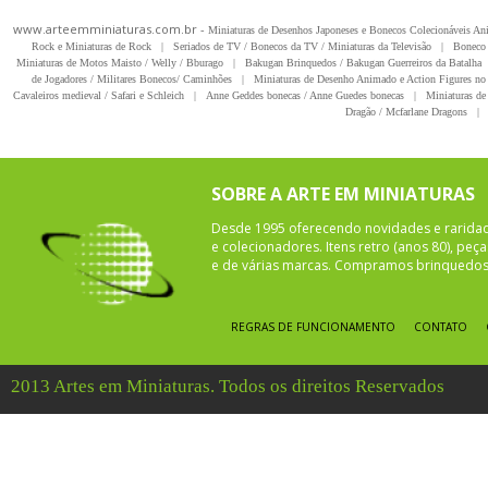
www.arteemminiaturas.com.br -
Miniaturas de Desenhos Japoneses e Bonecos Colecionáveis A
Rock e Miniaturas de Rock
|
Seriados de TV / Bonecos da TV / Miniaturas da Televisão
|
Boneco 
Miniaturas de Motos Maisto / Welly / Bburago
|
Bakugan Brinquedos / Bakugan Guerreiros da Batalha
de Jogadores / Militares Bonecos/ Caminhões
|
Miniaturas de Desenho Animado e Action Figures no 
Cavaleiros medieval / Safari e Schleich
|
Anne Geddes bonecas / Anne Guedes bonecas
|
Miniaturas de 
Dragão / Mcfarlane Dragons
|
SOBRE A ARTE EM MINIATURAS
Desde 1995 oferecendo novidades e rarida
e colecionadores. Itens retro (anos 80), pe
e de várias marcas. Compramos brinquedos 
REGRAS DE FUNCIONAMENTO
CONTATO
2013 Artes em Miniaturas. Todos os direitos Reservados