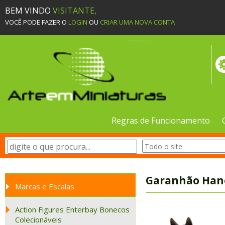
BEM VINDO
VISITANTE,
VOCÊ PODE FAZER O
LOGIN
OU
CRIAR UMA NOVA CONTA
Regras de Funcionamento
Garanhão Hano
Marcas e Escalas
Action Figures Enterbay Bonecos
Colecionáveis