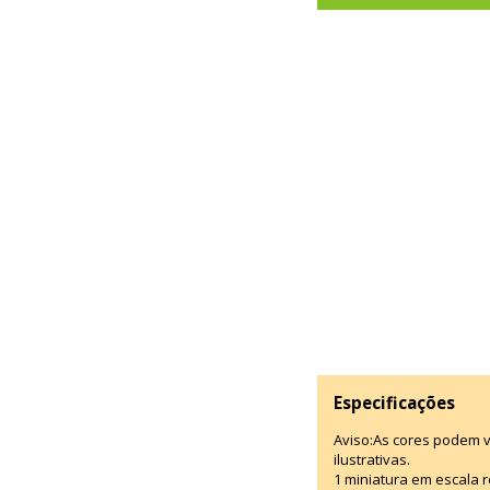
Especificações
Aviso:As cores podem 
ilustrativas.
1 miniatura em escala r