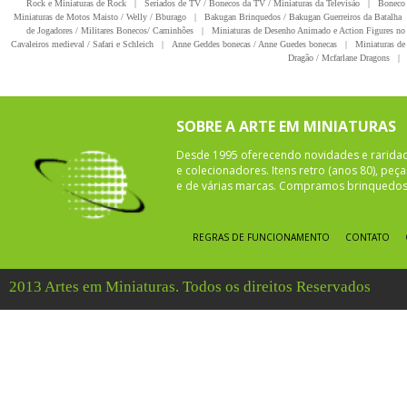
Rock e Miniaturas de Rock
|
Seriados de TV / Bonecos da TV / Miniaturas da Televisão
|
Boneco 
Miniaturas de Motos Maisto / Welly / Bburago
|
Bakugan Brinquedos / Bakugan Guerreiros da Batalha
de Jogadores / Militares Bonecos/ Caminhões
|
Miniaturas de Desenho Animado e Action Figures no 
Cavaleiros medieval / Safari e Schleich
|
Anne Geddes bonecas / Anne Guedes bonecas
|
Miniaturas de 
Dragão / Mcfarlane Dragons
|
SOBRE A ARTE EM MINIATURAS
Desde 1995 oferecendo novidades e rarida
e colecionadores. Itens retro (anos 80), pe
e de várias marcas. Compramos brinquedos 
REGRAS DE FUNCIONAMENTO
CONTATO
2013 Artes em Miniaturas. Todos os direitos Reservados