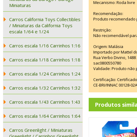
Mecanismo: Roda livre
Miniaturas
Recomendação:
Carros California Toys Collectibles
Produto recomendado pa
/ Miniaturas da California Toys
Restrição:
escala 1/64 e 1/24
Não recomendável para
Carros escala 1/16 Carrinhos 1:16
Origem: Malásia
Importado por Mattel d
Rua Verbo Divino, 1488
Carros escala 1/18 Carrinhos 1:18
sac0800550780
Validade: Produto não p
Carros escala 1/24 Carrinhos 1:24
Certificação: Certifica
CE-BRI/INNAC 00128-02
Carros escala 1/32 Carrinhos 1:32
Carros escala 1/43 Carrinhos 1:43
Produtos simil
Carros escala 1/64 Carrinhos 1:64
Carros Greenlight / Miniaturas
Greenlight / Carrinhos Greenlight