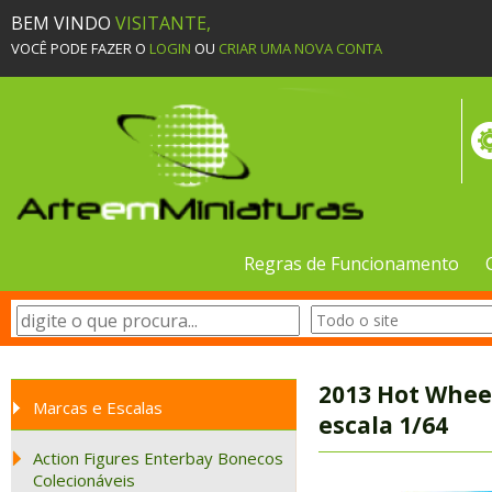
BEM VINDO
VISITANTE,
VOCÊ PODE FAZER O
LOGIN
OU
CRIAR UMA NOVA CONTA
Regras de Funcionamento
2013 Hot Wheel
Marcas e Escalas
escala 1/64
Action Figures Enterbay Bonecos
Colecionáveis