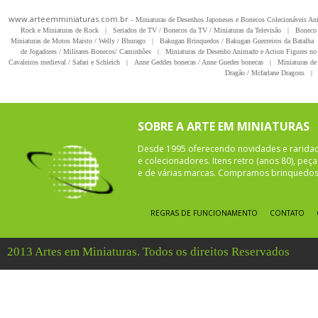
www.arteemminiaturas.com.br -
Miniaturas de Desenhos Japoneses e Bonecos Colecionáveis A
Rock e Miniaturas de Rock
|
Seriados de TV / Bonecos da TV / Miniaturas da Televisão
|
Boneco 
Miniaturas de Motos Maisto / Welly / Bburago
|
Bakugan Brinquedos / Bakugan Guerreiros da Batalha
de Jogadores / Militares Bonecos/ Caminhões
|
Miniaturas de Desenho Animado e Action Figures no 
Cavaleiros medieval / Safari e Schleich
|
Anne Geddes bonecas / Anne Guedes bonecas
|
Miniaturas de 
Dragão / Mcfarlane Dragons
|
SOBRE A ARTE EM MINIATURAS
Desde 1995 oferecendo novidades e rarida
e colecionadores. Itens retro (anos 80), pe
e de várias marcas. Compramos brinquedos 
REGRAS DE FUNCIONAMENTO
CONTATO
2013 Artes em Miniaturas. Todos os direitos Reservados