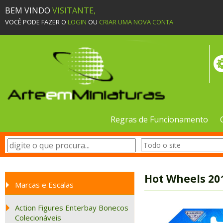
BEM VINDO
VISITANTE,
VOCÊ PODE FAZER O
LOGIN
OU
CRIAR UMA NOVA CONTA
Regras de Funcionamento
Hot Wheels 201
Marcas e Escalas
Action Figures Enterbay Bonecos
Colecionáveis