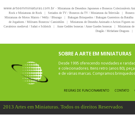
www.arteemminiaturas.com.br -
Miniaturas de Desenhos Japoneses e Bonecos Colecionáveis A
Rock e Miniaturas de Rock
|
Seriados de TV / Bonecos da TV / Miniaturas da Televisão
|
Boneco 
Miniaturas de Motos Maisto / Welly / Bburago
|
Bakugan Brinquedos / Bakugan Guerreiros da Batalha
de Jogadores / Militares Bonecos/ Caminhões
|
Miniaturas de Desenho Animado e Action Figures no 
Cavaleiros medieval / Safari e Schleich
|
Anne Geddes bonecas / Anne Guedes bonecas
|
Miniaturas de 
Dragão / Mcfarlane Dragons
|
SOBRE A ARTE EM MINIATURAS
Desde 1995 oferecendo novidades e rarida
e colecionadores. Itens retro (anos 80), pe
e de várias marcas. Compramos brinquedos 
REGRAS DE FUNCIONAMENTO
CONTATO
2013 Artes em Miniaturas. Todos os direitos Reservados