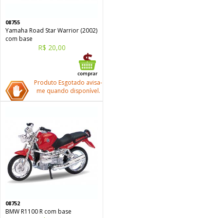
08755
Yamaha Road Star Warrior (2002)
com base
R$ 20,00
Produto Esgotado avisa-
me quando disponível.
08752
BMW R1100 R com base