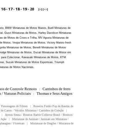
-
16
-
17
-
18
-
19
-
20
[>]
[>>]
isto, BMW Miniaturas de Motos Maisto, Buell Miniaturas de
al, Guzzi Miniaturas de Motos, Harley Davidson Miniaturas
as de Motos de Cross e Trilha, MV Agusta Miniaturas de
de Motos, Vespa Miniaturas de Motos, Victory Maisto fresh
ilia Miniaturas de Motos, Benelli Miniaturas de Motos
Dodge Miniaturas de Motos, Ducati Miniaturas de Motos em
s para Colecionar, Kawasaki Miniaturas de Motos, KTM
ras, Suzuki Miniaturas de Motos Esportivas, Triumph
niaturas de Motos Nacionais.
hos de Controle Remoto
Carrinhos de ferro
|
 / Viaturas Policiais
Thomas e Seus Amigos
|
/ Personagens de Filmes
|
Bonecos Funko Pop de Bandas de
 de Carros / Veículos Miniatura / Carrinhos de Coleção
|
|
Ayrton Senna / Bonecas Barbie Collector Brasil / Bonecos
 Ação
|
Miniaturas de Animais / Animais em Miniatura /
planagem / Florestais
|
Miniaturas de Dragões / Miniatura de