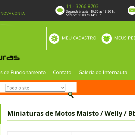
11 - 3266 8703
Segunda à sexta: 10:30 às 18:30 h.
A NOVA CONTA
Sábado: 10:00 às 14:00 h.
MEU CADASTRO
MEUS PE
s de Funcionamento
Contato
Galeria do Internauta
Miniaturas de Motos Maisto / Welly / 