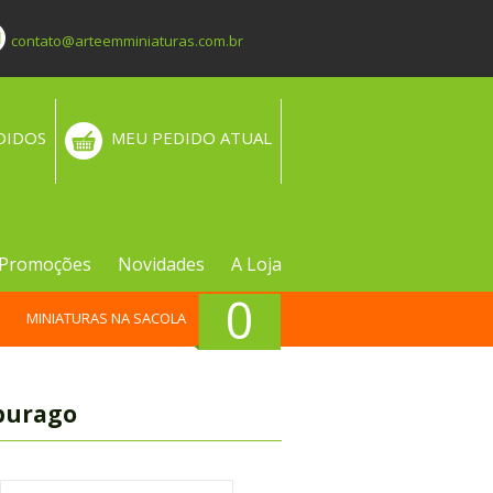
contato@arteemminiaturas.com.br
DIDOS
MEU PEDIDO ATUAL
Promoções
Novidades
A Loja
0
MINIATURAS NA SACOLA
Bburago