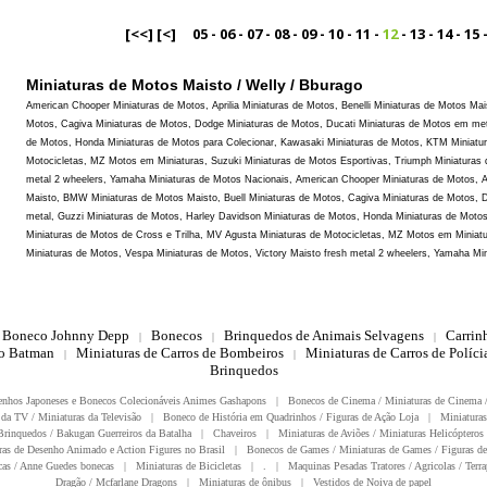
[<<]
[<]
05
-
06
-
07
-
08
-
09
-
10
-
11
-
12
-
13
-
14
-
15
Miniaturas de Motos Maisto / Welly / Bburago
American Chooper Miniaturas de Motos, Aprilia Miniaturas de Motos, Benelli Miniaturas de Motos Ma
Motos, Cagiva Miniaturas de Motos, Dodge Miniaturas de Motos, Ducati Miniaturas de Motos em met
de Motos, Honda Miniaturas de Motos para Colecionar, Kawasaki Miniaturas de Motos, KTM Miniatur
Motocicletas, MZ Motos em Miniaturas, Suzuki Miniaturas de Motos Esportivas, Triumph Miniaturas 
metal 2 wheelers, Yamaha Miniaturas de Motos Nacionais, American Chooper Miniaturas de Motos, Apr
Maisto, BMW Miniaturas de Motos Maisto, Buell Miniaturas de Motos, Cagiva Miniaturas de Motos, 
metal, Guzzi Miniaturas de Motos, Harley Davidson Miniaturas de Motos, Honda Miniaturas de Moto
Miniaturas de Motos de Cross e Trilha, MV Agusta Miniaturas de Motocicletas, MZ Motos em Miniatu
Miniaturas de Motos, Vespa Miniaturas de Motos, Victory Maisto fresh metal 2 wheelers, Yamaha Mi
Boneco Johnny Depp
Bonecos
Brinquedos de Animais Selvagens
Carrin
|
|
|
do Batman
Miniaturas de Carros de Bombeiros
Miniaturas de Carros de Polícia
|
|
Brinquedos
enhos Japoneses e Bonecos Colecionáveis Animes Gashapons
|
Bonecos de Cinema / Miniaturas de Cinema 
da TV / Miniaturas da Televisão
|
Boneco de História em Quadrinhos / Figuras de Ação Loja
|
Miniaturas
rinquedos / Bakugan Guerreiros da Batalha
|
Chaveiros
|
Miniaturas de Aviões / Miniaturas Helicópteros
ras de Desenho Animado e Action Figures no Brasil
|
Bonecos de Games / Miniaturas de Games / Figuras de
as / Anne Guedes bonecas
|
Miniaturas de Bicicletas
|
.
|
Maquinas Pesadas Tratores / Agricolas / Terra
Dragão / Mcfarlane Dragons
|
Miniaturas de ônibus
|
Vestidos de Noiva de papel