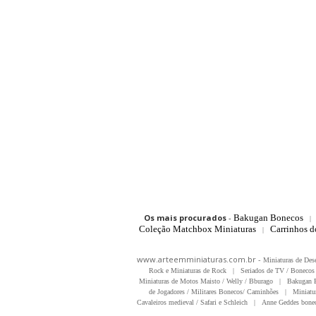
Os mais procurados
-
Bakugan Bonecos
|
Coleção Matchbox Miniaturas
Carrinhos 
|
www.arteemminiaturas.com.br -
Miniaturas de Des
Rock e Miniaturas de Rock
|
Seriados de TV / Bonecos 
Miniaturas de Motos Maisto / Welly / Bburago
|
Bakugan B
de Jogadores / Militares Bonecos/ Caminhões
|
Miniatu
Cavaleiros medieval / Safari e Schleich
|
Anne Geddes bonec