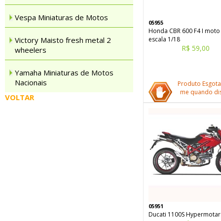
Vespa Miniaturas de Motos
05955
Honda CBR 600 F4 I moto
Victory Maisto fresh metal 2
escala 1/18
R$ 59,00
wheelers
Yamaha Miniaturas de Motos
Nacionais
Produto Esgota
me quando dis
VOLTAR
05951
Ducati 1100S Hypermota