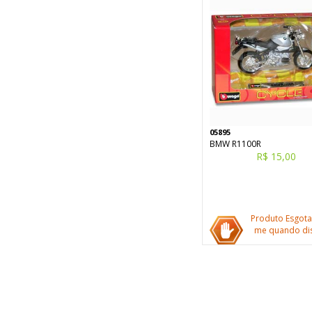
05895
BMW R1100R
R$ 15,00
Produto Esgota
me quando dis