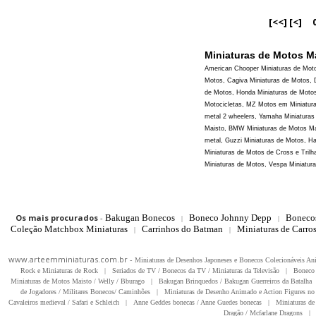
[<<]
[<]
Miniaturas de Motos Ma
American Chooper Miniaturas de Motos
Motos, Cagiva Miniaturas de Motos, 
de Motos, Honda Miniaturas de Motos
Motocicletas, MZ Motos em Miniaturas
metal 2 wheelers, Yamaha Miniaturas 
Maisto, BMW Miniaturas de Motos Mai
metal, Guzzi Miniaturas de Motos, H
Miniaturas de Motos de Cross e Tril
Miniaturas de Motos, Vespa Miniatura
Os mais procurados
-
Bakugan Bonecos
Boneco Johnny Depp
Boneco
|
|
Coleção Matchbox Miniaturas
Carrinhos do Batman
Miniaturas de Carro
|
|
www.arteemminiaturas.com.br -
Miniaturas de Desenhos Japoneses e Bonecos Colecionáveis A
Rock e Miniaturas de Rock
|
Seriados de TV / Bonecos da TV / Miniaturas da Televisão
|
Boneco 
Miniaturas de Motos Maisto / Welly / Bburago
|
Bakugan Brinquedos / Bakugan Guerreiros da Batalha
de Jogadores / Militares Bonecos/ Caminhões
|
Miniaturas de Desenho Animado e Action Figures no 
Cavaleiros medieval / Safari e Schleich
|
Anne Geddes bonecas / Anne Guedes bonecas
|
Miniaturas de 
Dragão / Mcfarlane Dragons
|