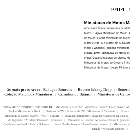
[<<]
[<]
Miniaturas de Motos Ma
American Chooper Miniaturas de Motos
Motos, Cagiva Miniaturas de Motos, 
de Motos, Honda Miniaturas de Motos
Motocicletas, MZ Motos em Miniaturas
metal 2 wheelers, Yamaha Miniaturas 
Maisto, BMW Miniaturas de Motos Mai
metal, Guzzi Miniaturas de Motos, H
Miniaturas de Motos de Cross e Tril
Miniaturas de Motos, Vespa Miniatura
Os mais procurados
-
Bakugan Bonecos
Boneco Johnny Depp
Boneco
|
|
Coleção Matchbox Miniaturas
Carrinhos do Batman
Miniaturas de Carro
|
|
www.arteemminiaturas.com.br -
Miniaturas de Desenhos Japoneses e Bonecos Colecionáveis A
Rock e Miniaturas de Rock
|
Seriados de TV / Bonecos da TV / Miniaturas da Televisão
|
Boneco 
Miniaturas de Motos Maisto / Welly / Bburago
|
Bakugan Brinquedos / Bakugan Guerreiros da Batalha
de Jogadores / Militares Bonecos/ Caminhões
|
Miniaturas de Desenho Animado e Action Figures no 
Cavaleiros medieval / Safari e Schleich
|
Anne Geddes bonecas / Anne Guedes bonecas
|
Miniaturas de 
Dragão / Mcfarlane Dragons
|