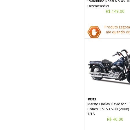
: Valentino Rossi No 46 Du
Desmosedici
R$ 149,00
Produto Esgota
me quando dis
18313
Maisto Harley Davidson C
Bones FLSTSB S-30 (2008) 
1/18
R$ 40,00