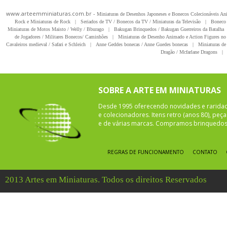
www.arteemminiaturas.com.br -
Miniaturas de Desenhos Japoneses e Bonecos Colecionáveis A
Rock e Miniaturas de Rock
|
Seriados de TV / Bonecos da TV / Miniaturas da Televisão
|
Boneco 
Miniaturas de Motos Maisto / Welly / Bburago
|
Bakugan Brinquedos / Bakugan Guerreiros da Batalha
de Jogadores / Militares Bonecos/ Caminhões
|
Miniaturas de Desenho Animado e Action Figures no 
Cavaleiros medieval / Safari e Schleich
|
Anne Geddes bonecas / Anne Guedes bonecas
|
Miniaturas de 
Dragão / Mcfarlane Dragons
|
SOBRE A ARTE EM MINIATURAS
Desde 1995 oferecendo novidades e rarida
e colecionadores. Itens retro (anos 80), pe
e de várias marcas. Compramos brinquedos 
REGRAS DE FUNCIONAMENTO
CONTATO
2013 Artes em Miniaturas. Todos os direitos Reservados