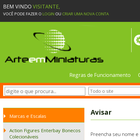
BEM VINDO
VISITANTE,
VOCÊ PODE FAZER O
LOGIN
OU
CRIAR UMA NOVA CONTA
Regras de Funcionamento
Avisar
Marcas e Escalas
Action Figures Enterbay Bonecos
Preencha seu nome e e-
Colecionáveis