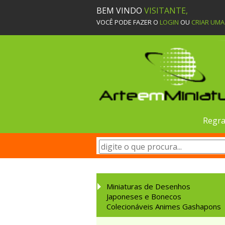
BEM VINDO
VISITANTE,
VOCÊ PODE FAZER O
LOGIN
OU
CRIAR UM
Regra
Miniaturas de Desenhos
Japoneses e Bonecos
Colecionáveis Animes Gashapons