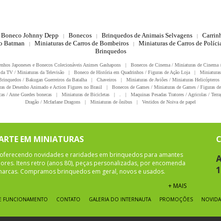
Boneco Johnny Depp
Bonecos
Brinquedos de Animais Selvagens
Carrin
|
|
|
do Batman
Miniaturas de Carros de Bombeiros
Miniaturas de Carros de Polícia
|
|
Brinquedos
enhos Japoneses e Bonecos Colecionáveis Animes Gashapons
|
Bonecos de Cinema / Miniaturas de Cinema 
da TV / Miniaturas da Televisão
|
Boneco de História em Quadrinhos / Figuras de Ação Loja
|
Miniaturas
rinquedos / Bakugan Guerreiros da Batalha
|
Chaveiros
|
Miniaturas de Aviões / Miniaturas Helicópteros
ras de Desenho Animado e Action Figures no Brasil
|
Bonecos de Games / Miniaturas de Games / Figuras de
as / Anne Guedes bonecas
|
Miniaturas de Bicicletas
|
.
|
Maquinas Pesadas Tratores / Agricolas / Terra
Dragão / Mcfarlane Dragons
|
Miniaturas de ônibus
|
Vestidos de Noiva de papel
 ARTE EM MINIATURAS
oferecendo novidades e raridades em brinquedos para amantes
A
ores. Itens retro (anos 80), peças personalizadas, por encomenda
1
 marcas. Compramos brinquedos em geral, novos e usados.
+ MAIS
E FUNCIONAMENTO
CONTATO
GALERIA DO INTERNAUTA
PROMOÇÕES
NOVIDA