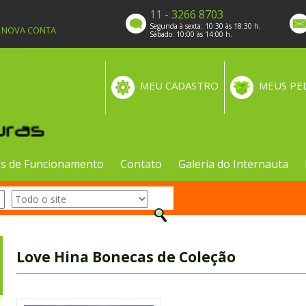
11 - 3266 8703
Segunda à sexta: 10:30 às 18:30 h.
A NOVA CONTA
Sábado: 10:00 às 14:00 h.
MEU CADASTRO
MEUS PE
s de Funcionamento
Contato
Galeria do Internauta
Love Hina Bonecas de Coleção