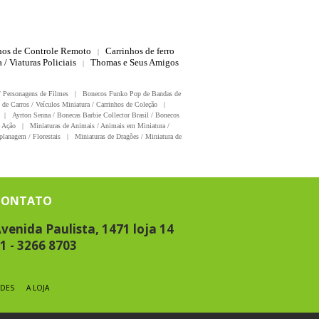
hos de Controle Remoto
Carrinhos de ferro
|
 / Viaturas Policiais
Thomas e Seus Amigos
|
/ Personagens de Filmes
|
Bonecos Funko Pop de Bandas de
 de Carros / Veículos Miniatura / Carrinhos de Coleção
|
|
Ayrton Senna / Bonecas Barbie Collector Brasil / Bonecos
 Ação
|
Miniaturas de Animais / Animais em Miniatura /
planagem / Florestais
|
Miniaturas de Dragões / Miniatura de
CONTATO
venida Paulista, 1471 loja 14
1 - 3266 8703
DES
A LOJA