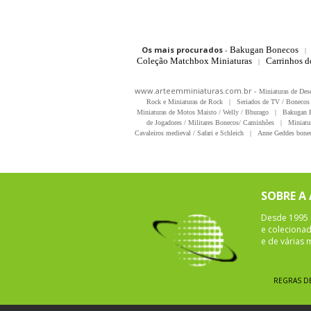
Os mais procurados
-
Bakugan Bonecos
|
Coleção Matchbox Miniaturas
Carrinhos 
|
www.arteemminiaturas.com.br -
Miniaturas de Des
Rock e Miniaturas de Rock
|
Seriados de TV / Bonecos 
Miniaturas de Motos Maisto / Welly / Bburago
|
Bakugan B
de Jogadores / Militares Bonecos/ Caminhões
|
Miniatu
Cavaleiros medieval / Safari e Schleich
|
Anne Geddes bonec
SOBRE A
Desde 1995 
e colecionad
e de várias
REGRAS D