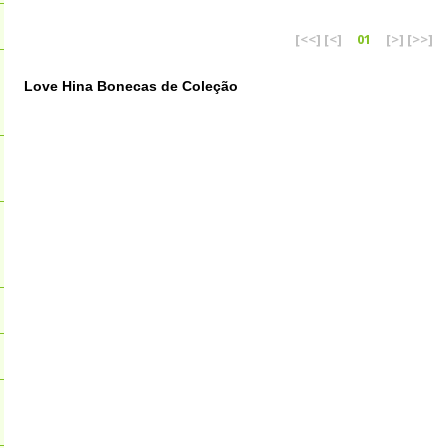
[<<]
[<]
01
[>]
[>>]
Love Hina Bonecas de Coleção