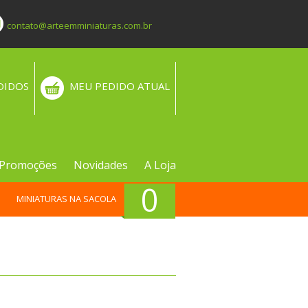
contato@arteemminiaturas.com.br
DIDOS
MEU PEDIDO ATUAL
Promoções
Novidades
A Loja
0
MINIATURAS NA SACOLA