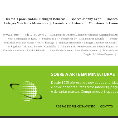
Os mais procurados
-
Bakugan Bonecos
Boneco Johnny Depp
Boneco
|
|
Coleção Matchbox Miniaturas
Carrinhos do Batman
Miniaturas de Carro
|
|
www.arteemminiaturas.com.br -
Miniaturas de Desenhos Japoneses e Bonecos Colecionáveis A
Rock e Miniaturas de Rock
|
Seriados de TV / Bonecos da TV / Miniaturas da Televisão
|
Boneco 
Miniaturas de Motos Maisto / Welly / Bburago
|
Bakugan Brinquedos / Bakugan Guerreiros da Batalha
de Jogadores / Militares Bonecos/ Caminhões
|
Miniaturas de Desenho Animado e Action Figures no 
Cavaleiros medieval / Safari e Schleich
|
Anne Geddes bonecas / Anne Guedes bonecas
|
Miniaturas de 
Dragão / Mcfarlane Dragons
|
SOBRE A ARTE EM MINIATURAS
Desde 1995 oferecendo novidades e rarida
e colecionadores. Itens retro (anos 80), pe
e de várias marcas. Compramos brinquedos 
REGRAS DE FUNCIONAMENTO
CONTATO