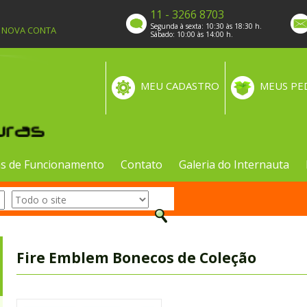
11 - 3266 8703
Segunda à sexta: 10:30 às 18:30 h.
A NOVA CONTA
Sábado: 10:00 às 14:00 h.
MEU CADASTRO
MEUS PE
s de Funcionamento
Contato
Galeria do Internauta
Fire Emblem Bonecos de Coleção