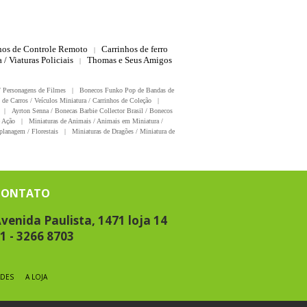
hos de Controle Remoto
Carrinhos de ferro
|
 / Viaturas Policiais
Thomas e Seus Amigos
|
/ Personagens de Filmes
|
Bonecos Funko Pop de Bandas de
 de Carros / Veículos Miniatura / Carrinhos de Coleção
|
|
Ayrton Senna / Bonecas Barbie Collector Brasil / Bonecos
 Ação
|
Miniaturas de Animais / Animais em Miniatura /
planagem / Florestais
|
Miniaturas de Dragões / Miniatura de
CONTATO
venida Paulista, 1471 loja 14
1 - 3266 8703
DES
A LOJA