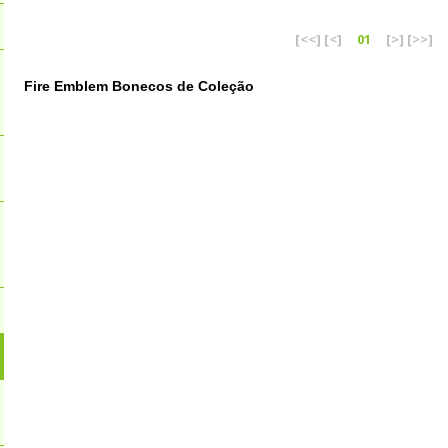
[<<]
[<]
01
[>]
[>>]
Fire Emblem Bonecos de Coleção