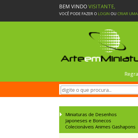
BEM VINDO
VISITANTE,
VOCÊ PODE FAZER O
LOGIN
OU
CRIAR UM
Regra
Miniaturas de Desenhos
Japoneses e Bonecos
Colecionáveis Animes Gashapons