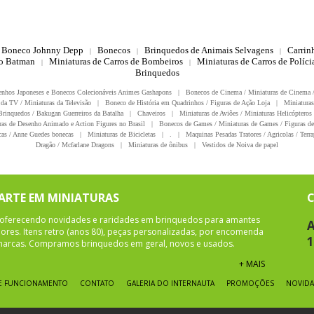
Boneco Johnny Depp
Bonecos
Brinquedos de Animais Selvagens
Carrin
|
|
|
do Batman
Miniaturas de Carros de Bombeiros
Miniaturas de Carros de Polícia
|
|
Brinquedos
enhos Japoneses e Bonecos Colecionáveis Animes Gashapons
|
Bonecos de Cinema / Miniaturas de Cinema 
da TV / Miniaturas da Televisão
|
Boneco de História em Quadrinhos / Figuras de Ação Loja
|
Miniaturas
rinquedos / Bakugan Guerreiros da Batalha
|
Chaveiros
|
Miniaturas de Aviões / Miniaturas Helicópteros
ras de Desenho Animado e Action Figures no Brasil
|
Bonecos de Games / Miniaturas de Games / Figuras de
as / Anne Guedes bonecas
|
Miniaturas de Bicicletas
|
.
|
Maquinas Pesadas Tratores / Agricolas / Terra
Dragão / Mcfarlane Dragons
|
Miniaturas de ônibus
|
Vestidos de Noiva de papel
 ARTE EM MINIATURAS
oferecendo novidades e raridades em brinquedos para amantes
A
ores. Itens retro (anos 80), peças personalizadas, por encomenda
1
 marcas. Compramos brinquedos em geral, novos e usados.
+ MAIS
E FUNCIONAMENTO
CONTATO
GALERIA DO INTERNAUTA
PROMOÇÕES
NOVIDA