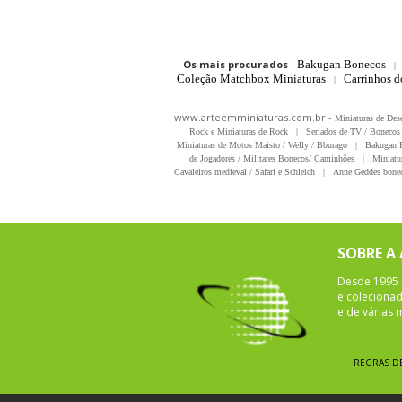
Os mais procurados
-
Bakugan Bonecos
|
Coleção Matchbox Miniaturas
Carrinhos 
|
www.arteemminiaturas.com.br -
Miniaturas de Des
Rock e Miniaturas de Rock
|
Seriados de TV / Bonecos 
Miniaturas de Motos Maisto / Welly / Bburago
|
Bakugan B
de Jogadores / Militares Bonecos/ Caminhões
|
Miniatu
Cavaleiros medieval / Safari e Schleich
|
Anne Geddes bonec
SOBRE A
Desde 1995 
e colecionad
e de várias
REGRAS D