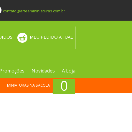
contato@arteemminiaturas.com.br
DIDOS
MEU PEDIDO ATUAL
Promoções
Novidades
A Loja
0
MINIATURAS NA SACOLA