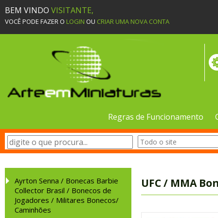
BEM VINDO
VISITANTE,
VOCÊ PODE FAZER O
LOGIN
OU
CRIAR UMA NOVA CONTA
Regras de Funcionamento
Ayrton Senna / Bonecas Barbie
UFC / MMA Bon
Collector Brasil / Bonecos de
Jogadores / Militares Bonecos/
Caminhões