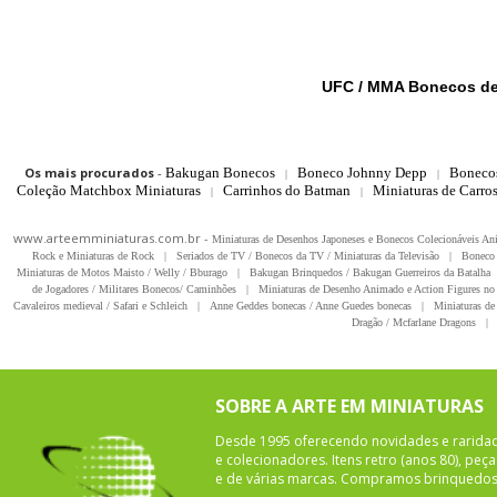
UFC / MMA Bonecos de
Os mais procurados
-
Bakugan Bonecos
Boneco Johnny Depp
Boneco
|
|
Coleção Matchbox Miniaturas
Carrinhos do Batman
Miniaturas de Carro
|
|
www.arteemminiaturas.com.br -
Miniaturas de Desenhos Japoneses e Bonecos Colecionáveis A
Rock e Miniaturas de Rock
|
Seriados de TV / Bonecos da TV / Miniaturas da Televisão
|
Boneco 
Miniaturas de Motos Maisto / Welly / Bburago
|
Bakugan Brinquedos / Bakugan Guerreiros da Batalha
de Jogadores / Militares Bonecos/ Caminhões
|
Miniaturas de Desenho Animado e Action Figures no 
Cavaleiros medieval / Safari e Schleich
|
Anne Geddes bonecas / Anne Guedes bonecas
|
Miniaturas de 
Dragão / Mcfarlane Dragons
|
SOBRE A ARTE EM MINIATURAS
Desde 1995 oferecendo novidades e rarida
e colecionadores. Itens retro (anos 80), pe
e de várias marcas. Compramos brinquedos 