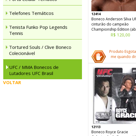
Telefones Temáticos
12414
Boneco Anderson Silva U
cinturão do campeão
Tenista Funko Pop Legends
Championship Edition (ab
Tennis
R$ 120,00
Tortured Souls / Clive Boneco
Produto Esgota
Colecionável
me quando dis
UFC / MMA Bonecos de
Lutadores UFC Brasil
VOLTAR
12113
Boneco Royce Gracie