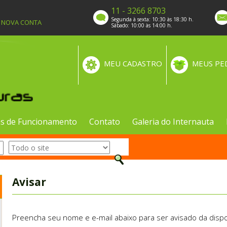
11 - 3266 8703
Segunda à sexta: 10:30 às 18:30 h.
A NOVA CONTA
Sábado: 10:00 às 14:00 h.
MEU CADASTRO
MEUS PE
s de Funcionamento
Contato
Galeria do Internauta
Avisar
Preencha seu nome e e-mail abaixo para ser avisado da dispo