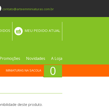
contato@arteemminiaturas.com.br
DIDOS
MEU PEDIDO ATUAL
Promoções
Novidades
A Loja
0
MINIATURAS NA SACOLA
nibilidade deste produto.