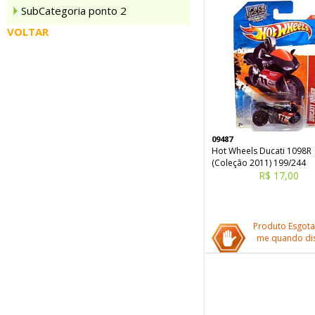
SubCategoria ponto 2
VOLTAR
09487
Hot Wheels Ducati 1098R
(Coleção 2011) 199/244
R$ 17,00
Produto Esgota
me quando dis