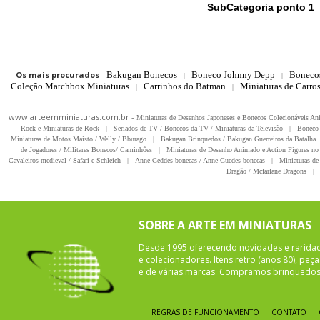
SubCategoria ponto 1
Os mais procurados
-
Bakugan Bonecos
Boneco Johnny Depp
Boneco
|
|
Coleção Matchbox Miniaturas
Carrinhos do Batman
Miniaturas de Carro
|
|
www.arteemminiaturas.com.br -
Miniaturas de Desenhos Japoneses e Bonecos Colecionáveis A
Rock e Miniaturas de Rock
|
Seriados de TV / Bonecos da TV / Miniaturas da Televisão
|
Boneco 
Miniaturas de Motos Maisto / Welly / Bburago
|
Bakugan Brinquedos / Bakugan Guerreiros da Batalha
de Jogadores / Militares Bonecos/ Caminhões
|
Miniaturas de Desenho Animado e Action Figures no 
Cavaleiros medieval / Safari e Schleich
|
Anne Geddes bonecas / Anne Guedes bonecas
|
Miniaturas de 
Dragão / Mcfarlane Dragons
|
SOBRE A ARTE EM MINIATURAS
Desde 1995 oferecendo novidades e rarida
e colecionadores. Itens retro (anos 80), pe
e de várias marcas. Compramos brinquedos 
REGRAS DE FUNCIONAMENTO
CONTATO