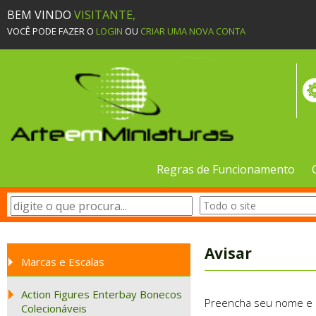
BEM VINDO
VISITANTE,
VOCÊ PODE FAZER O
LOGIN
OU
CRIAR UMA NOVA CONTA
Regras de Funcionamento
Avisar
Marcas e Escalas
Action Figures Enterbay Bonecos
Preencha seu nome e e-
Colecionáveis