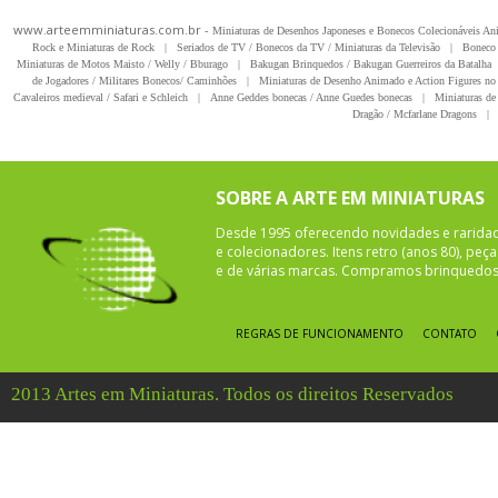
www.arteemminiaturas.com.br -
Miniaturas de Desenhos Japoneses e Bonecos Colecionáveis A
Rock e Miniaturas de Rock
|
Seriados de TV / Bonecos da TV / Miniaturas da Televisão
|
Boneco 
Miniaturas de Motos Maisto / Welly / Bburago
|
Bakugan Brinquedos / Bakugan Guerreiros da Batalha
de Jogadores / Militares Bonecos/ Caminhões
|
Miniaturas de Desenho Animado e Action Figures no 
Cavaleiros medieval / Safari e Schleich
|
Anne Geddes bonecas / Anne Guedes bonecas
|
Miniaturas de 
Dragão / Mcfarlane Dragons
|
SOBRE A ARTE EM MINIATURAS
Desde 1995 oferecendo novidades e rarida
e colecionadores. Itens retro (anos 80), pe
e de várias marcas. Compramos brinquedos 
REGRAS DE FUNCIONAMENTO
CONTATO
2013 Artes em Miniaturas. Todos os direitos Reservados