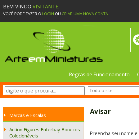
BEM VINDO
VISITANTE,
VOCÊ PODE FAZER O
LOGIN
OU
CRIAR UMA NOVA CONTA
Regras de Funcionamento
Avisar
Marcas e Escalas
Action Figures Enterbay Bonecos
Preencha seu nome e e-
Colecionáveis