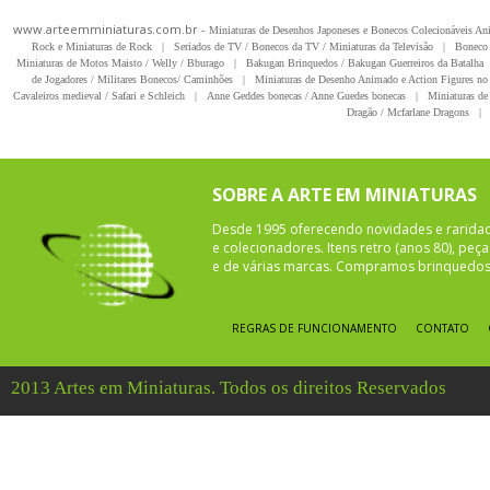
www.arteemminiaturas.com.br -
Miniaturas de Desenhos Japoneses e Bonecos Colecionáveis A
Rock e Miniaturas de Rock
|
Seriados de TV / Bonecos da TV / Miniaturas da Televisão
|
Boneco 
Miniaturas de Motos Maisto / Welly / Bburago
|
Bakugan Brinquedos / Bakugan Guerreiros da Batalha
de Jogadores / Militares Bonecos/ Caminhões
|
Miniaturas de Desenho Animado e Action Figures no 
Cavaleiros medieval / Safari e Schleich
|
Anne Geddes bonecas / Anne Guedes bonecas
|
Miniaturas de 
Dragão / Mcfarlane Dragons
|
SOBRE A ARTE EM MINIATURAS
Desde 1995 oferecendo novidades e rarida
e colecionadores. Itens retro (anos 80), pe
e de várias marcas. Compramos brinquedos 
REGRAS DE FUNCIONAMENTO
CONTATO
2013 Artes em Miniaturas. Todos os direitos Reservados