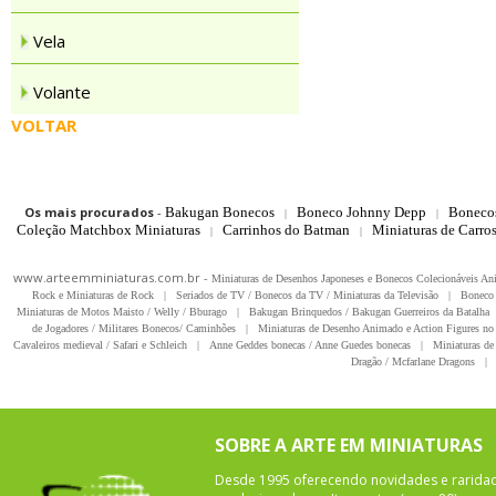
Vela
Volante
VOLTAR
Os mais procurados
-
Bakugan Bonecos
Boneco Johnny Depp
Boneco
|
|
Coleção Matchbox Miniaturas
Carrinhos do Batman
Miniaturas de Carro
|
|
www.arteemminiaturas.com.br -
Miniaturas de Desenhos Japoneses e Bonecos Colecionáveis A
Rock e Miniaturas de Rock
|
Seriados de TV / Bonecos da TV / Miniaturas da Televisão
|
Boneco 
Miniaturas de Motos Maisto / Welly / Bburago
|
Bakugan Brinquedos / Bakugan Guerreiros da Batalha
de Jogadores / Militares Bonecos/ Caminhões
|
Miniaturas de Desenho Animado e Action Figures no 
Cavaleiros medieval / Safari e Schleich
|
Anne Geddes bonecas / Anne Guedes bonecas
|
Miniaturas de 
Dragão / Mcfarlane Dragons
|
SOBRE A ARTE EM MINIATURAS
Desde 1995 oferecendo novidades e rarida