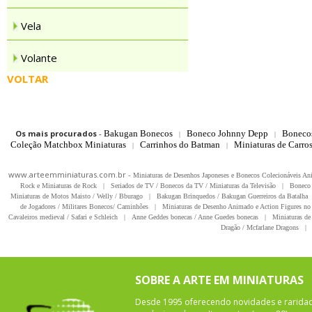
Vela
Volante
VOLTAR
Os mais procurados
-
Bakugan Bonecos
Boneco Johnny Depp
Boneco
|
|
Coleção Matchbox Miniaturas
Carrinhos do Batman
Miniaturas de Carro
|
|
www.arteemminiaturas.com.br -
Miniaturas de Desenhos Japoneses e Bonecos Colecionáveis A
Rock e Miniaturas de Rock
|
Seriados de TV / Bonecos da TV / Miniaturas da Televisão
|
Boneco 
Miniaturas de Motos Maisto / Welly / Bburago
|
Bakugan Brinquedos / Bakugan Guerreiros da Batalha
de Jogadores / Militares Bonecos/ Caminhões
|
Miniaturas de Desenho Animado e Action Figures no 
Cavaleiros medieval / Safari e Schleich
|
Anne Geddes bonecas / Anne Guedes bonecas
|
Miniaturas de 
Dragão / Mcfarlane Dragons
|
SOBRE A ARTE EM MINIATURAS
Desde 1995 oferecendo novidades e rarida