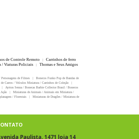
hos de Controle Remoto
Carrinhos de ferro
|
 / Viaturas Policiais
Thomas e Seus Amigos
|
/ Personagens de Filmes
|
Bonecos Funko Pop de Bandas de
 de Carros / Veículos Miniatura / Carrinhos de Coleção
|
|
Ayrton Senna / Bonecas Barbie Collector Brasil / Bonecos
 Ação
|
Miniaturas de Animais / Animais em Miniatura /
planagem / Florestais
|
Miniaturas de Dragões / Miniatura de
CONTATO
venida Paulista, 1471 loja 14