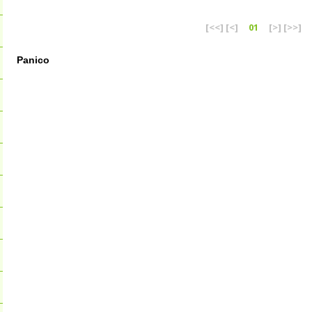
[<<]
[<]
01
[>]
[>>]
Panico