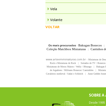
Vela
Volante
VOLTAR
Os mais procurados
-
Bakugan Bonecos
|
Coleção Matchbox Miniaturas
Carrinhos 
|
www.arteemminiaturas.com.br -
Miniaturas de Des
Rock e Miniaturas de Rock
|
Seriados de TV / Bonecos 
Miniaturas de Motos Maisto / Welly / Bburago
|
Bakugan B
de Jogadores / Militares Bonecos/ Caminhões
|
Miniatu
Cavaleiros medieval / Safari e Schleich
|
Anne Geddes bonec
SOBRE A
Desde 1995 