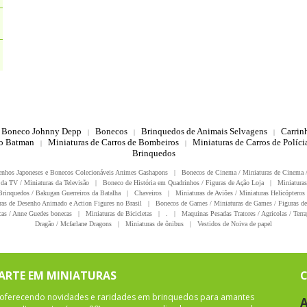
Boneco Johnny Depp
Bonecos
Brinquedos de Animais Selvagens
Carrin
|
|
|
do Batman
Miniaturas de Carros de Bombeiros
Miniaturas de Carros de Polícia
|
|
Brinquedos
enhos Japoneses e Bonecos Colecionáveis Animes Gashapons
|
Bonecos de Cinema / Miniaturas de Cinema 
da TV / Miniaturas da Televisão
|
Boneco de História em Quadrinhos / Figuras de Ação Loja
|
Miniaturas
rinquedos / Bakugan Guerreiros da Batalha
|
Chaveiros
|
Miniaturas de Aviões / Miniaturas Helicópteros
ras de Desenho Animado e Action Figures no Brasil
|
Bonecos de Games / Miniaturas de Games / Figuras de
as / Anne Guedes bonecas
|
Miniaturas de Bicicletas
|
.
|
Maquinas Pesadas Tratores / Agricolas / Terra
Dragão / Mcfarlane Dragons
|
Miniaturas de ônibus
|
Vestidos de Noiva de papel
 ARTE EM MINIATURAS
oferecendo novidades e raridades em brinquedos para amantes
A