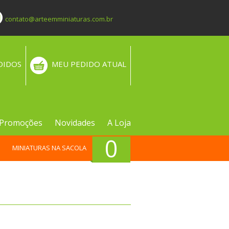
contato@arteemminiaturas.com.br
DIDOS
MEU PEDIDO ATUAL
Promoções
Novidades
A Loja
0
MINIATURAS NA SACOLA