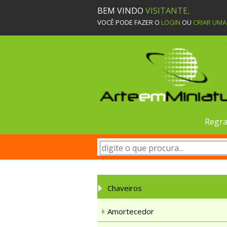
BEM VINDO
VISITANTE,
VOCÊ PODE FAZER O
LOGIN
OU
CRIAR UM
Regra
Chaveiros
Amortecedor