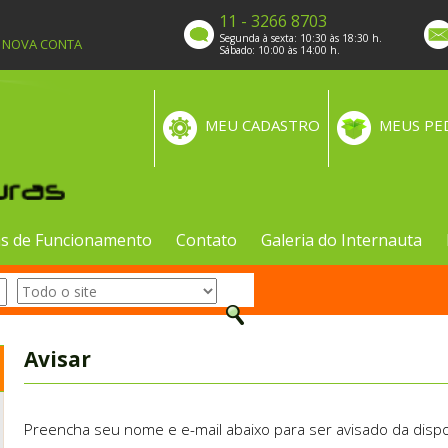
11 - 3266 8703
Segunda à sexta: 10:30 às 18:30 h.
A NOVA CONTA
Sábado: 10:00 às 14:00 h.
MEU CADASTRO
MEUS PE
s de Funcionamento
Contato
Galeria do Internauta
Avisar
Preencha seu nome e e-mail abaixo para ser avisado da dispo