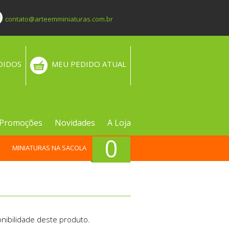
contato@arteemminiaturas.com.br
DIDOS
MEU PEDIDO ATUAL
Promoções
Novidades
A Loja
0
MINIATURAS NA SACOLA
nibilidade deste produto.