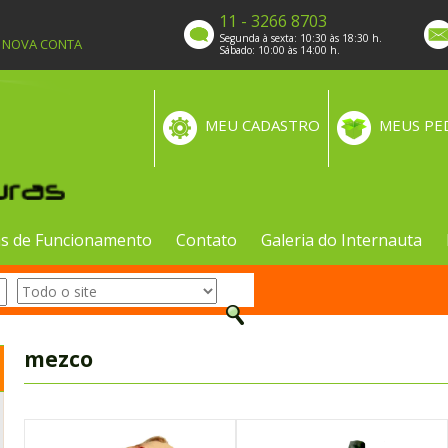
11 - 3266 8703
Segunda à sexta: 10:30 às 18:30 h.
A NOVA CONTA
Sábado: 10:00 às 14:00 h.
MEU CADASTRO
MEUS PE
s de Funcionamento
Contato
Galeria do Internauta
mezco