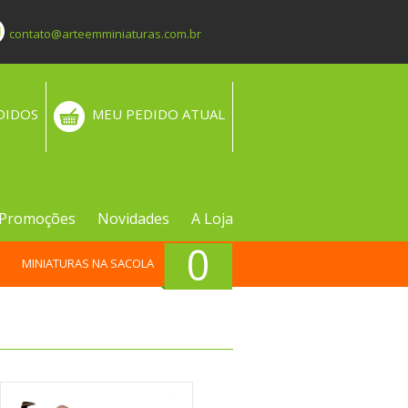
contato@arteemminiaturas.com.br
DIDOS
MEU PEDIDO ATUAL
Promoções
Novidades
A Loja
0
MINIATURAS NA SACOLA