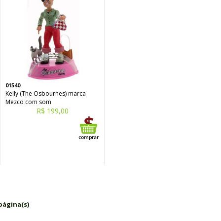
01540
Kelly (The Osbournes) marca
Mezco com som
R$ 199,00
página(s)