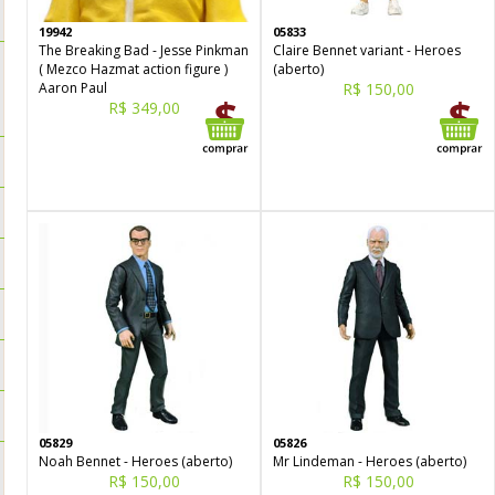
19942
05833
The Breaking Bad - Jesse Pinkman
Claire Bennet variant - Heroes
( Mezco Hazmat action figure )
(aberto)
Aaron Paul
R$ 150,00
R$ 349,00
05829
05826
Noah Bennet - Heroes (aberto)
Mr Lindeman - Heroes (aberto)
R$ 150,00
R$ 150,00