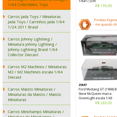
1/64=7,5cm
1/64 Collectibles Toys
R$ 199,00
Carros Jada Toys / Miniaturas
Produto Esgota
Jada Toys / Carrinhos Jada 1/64
me quando dis
1/24 2011 Brasil
Carros Johnny Lightning /
Miniatura Johnny Lightning /
Johnny Lightning Brasil 1/64
Collector Diecast
Carros M2 Machines / Miniaturas
M2 / M2 Machines escala 1/64
Diecast
23847
Carros Maisto Miniaturas /
Ford Mustang GT (1968) Bu
Steve McQueen marca
Miniaturas da Maisto / Maisto
GreenLight escala 1/43
Miniaturas
R$ 269,00
Carros Minichamps Miniaturas /
Miniatura da Minichamps /