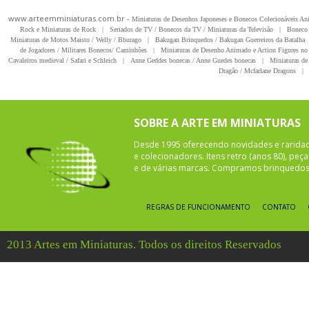
www.arteemminiaturas.com.br -
Miniaturas de Desenhos Japoneses e Bonecos Colecionáveis A
Rock e Miniaturas de Rock
|
Seriados de TV / Bonecos da TV / Miniaturas da Televisão
|
Boneco 
Miniaturas de Motos Maisto / Welly / Bburago
|
Bakugan Brinquedos / Bakugan Guerreiros da Batalha
de Jogadores / Militares Bonecos/ Caminhões
|
Miniaturas de Desenho Animado e Action Figures no 
Cavaleiros medieval / Safari e Schleich
|
Anne Geddes bonecas / Anne Guedes bonecas
|
Miniaturas de 
Dragão / Mcfarlane Dragons
|
SOBRE A ARTE EM MINIATURAS
Desde 1995 oferecendo novidades e rarida
e colecionadores. Itens retro (anos 80), pe
e de várias marcas. Compramos brinquedos 
REGRAS DE FUNCIONAMENTO
CONTATO
2013 Artes em Miniaturas. Todos os direitos Reservados