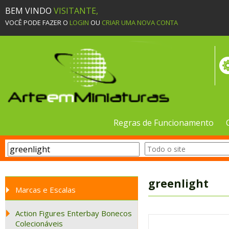
BEM VINDO
VISITANTE,
VOCÊ PODE FAZER O
LOGIN
OU
CRIAR UMA NOVA CONTA
Regras de Funcionamento
greenlight
Marcas e Escalas
Action Figures Enterbay Bonecos
Colecionáveis