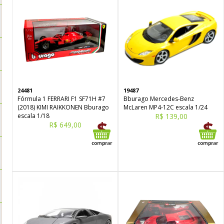
24481
19487
Fórmula 1 FERRARI F1 SF71H #7
Bburago Mercedes-Benz
(2018) KIMI RAIKKONEN Bburago
McLaren MP4-12C escala 1/24
escala 1/18
R$ 139,00
R$ 649,00