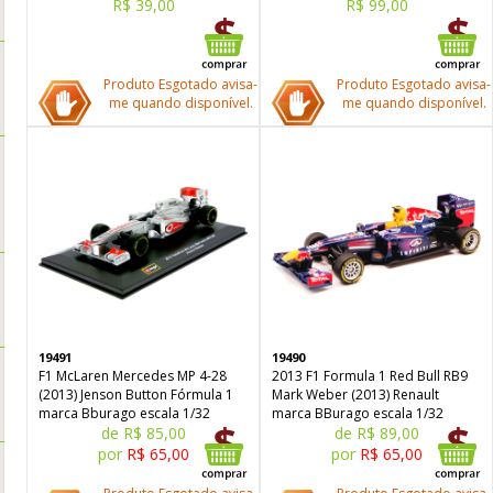
R$ 39,00
R$ 99,00
Produto Esgotado avisa-
Produto Esgotado avisa-
me quando disponível.
me quando disponível.
19491
19490
F1 McLaren Mercedes MP 4-28
2013 F1 Formula 1 Red Bull RB9
(2013) Jenson Button Fórmula 1
Mark Weber (2013) Renault
marca Bburago escala 1/32
marca BBurago escala 1/32
de R$ 85,00
de R$ 89,00
por
R$ 65,00
por
R$ 65,00