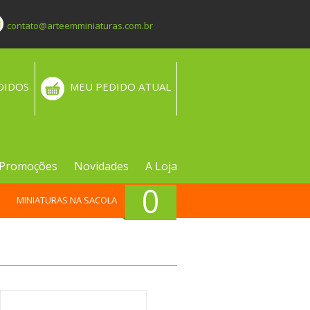
contato@arteemminiaturas.com.br
DIDOS
MEU PEDIDO ATUAL
Promoções
Novidades
A Loja
0
MINIATURAS NA SACOLA