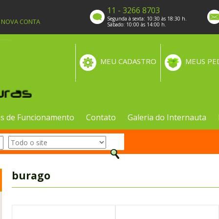
11 - 3266 8703
Segunda à sexta: 10:30 às 18:30 h.
A NOVA CONTA
Sábado: 10:00 às 14:00 h.
MEU CADASTRO
MEUS PE
s de Funcionamento
Contato
Galeria do Internauta
burago