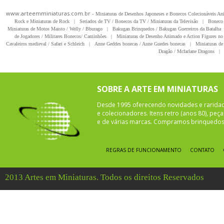
www.arteemminiaturas.com.br -
Miniaturas de Desenhos Japoneses e Bonecos Colecionáveis A
Rock e Miniaturas de Rock
|
Seriados de TV / Bonecos da TV / Miniaturas da Televisão
|
Boneco 
Miniaturas de Motos Maisto / Welly / Bburago
|
Bakugan Brinquedos / Bakugan Guerreiros da Batalha
de Jogadores / Militares Bonecos/ Caminhões
|
Miniaturas de Desenho Animado e Action Figures no 
Cavaleiros medieval / Safari e Schleich
|
Anne Geddes bonecas / Anne Guedes bonecas
|
Miniaturas de 
Dragão / Mcfarlane Dragons
|
SOBRE A ARTE EM MINIATURAS
Desde 1995 oferecendo novidades e rarida
e colecionadores. Itens retro (anos 80), pe
e de várias marcas. Compramos brinquedos 
REGRAS DE FUNCIONAMENTO
CONTATO
2013 Artes em Miniaturas. Todos os direitos Reservados