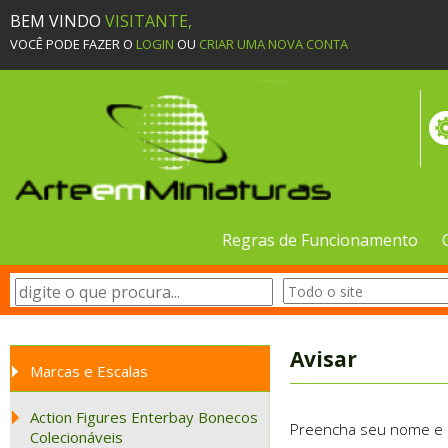
BEM VINDO
VISITANTE,
VOCÊ PODE FAZER O
LOGIN
OU
CRIAR UMA NOVA CONTA
Regras de Funcionamento
Avisar
Marcas e Escalas
Action Figures Enterbay Bonecos
Preencha seu nome e e-
Colecionáveis