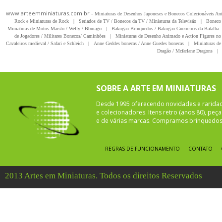
www.arteemminiaturas.com.br -
Miniaturas de Desenhos Japoneses e Bonecos Colecionáveis A
Rock e Miniaturas de Rock
|
Seriados de TV / Bonecos da TV / Miniaturas da Televisão
|
Boneco 
Miniaturas de Motos Maisto / Welly / Bburago
|
Bakugan Brinquedos / Bakugan Guerreiros da Batalha
de Jogadores / Militares Bonecos/ Caminhões
|
Miniaturas de Desenho Animado e Action Figures no 
Cavaleiros medieval / Safari e Schleich
|
Anne Geddes bonecas / Anne Guedes bonecas
|
Miniaturas de 
Dragão / Mcfarlane Dragons
|
SOBRE A ARTE EM MINIATURAS
Desde 1995 oferecendo novidades e rarida
e colecionadores. Itens retro (anos 80), pe
e de várias marcas. Compramos brinquedos 
REGRAS DE FUNCIONAMENTO
CONTATO
2013 Artes em Miniaturas. Todos os direitos Reservados