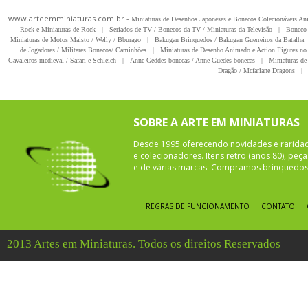
www.arteemminiaturas.com.br -
Miniaturas de Desenhos Japoneses e Bonecos Colecionáveis A
Rock e Miniaturas de Rock
|
Seriados de TV / Bonecos da TV / Miniaturas da Televisão
|
Boneco 
Miniaturas de Motos Maisto / Welly / Bburago
|
Bakugan Brinquedos / Bakugan Guerreiros da Batalha
de Jogadores / Militares Bonecos/ Caminhões
|
Miniaturas de Desenho Animado e Action Figures no 
Cavaleiros medieval / Safari e Schleich
|
Anne Geddes bonecas / Anne Guedes bonecas
|
Miniaturas de 
Dragão / Mcfarlane Dragons
|
SOBRE A ARTE EM MINIATURAS
Desde 1995 oferecendo novidades e rarida
e colecionadores. Itens retro (anos 80), pe
e de várias marcas. Compramos brinquedos 
REGRAS DE FUNCIONAMENTO
CONTATO
2013 Artes em Miniaturas. Todos os direitos Reservados