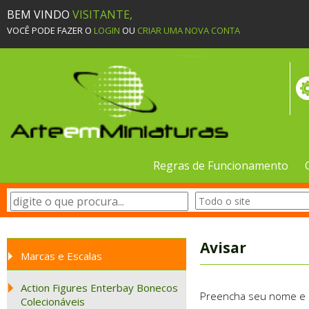
BEM VINDO
VISITANTE,
VOCÊ PODE FAZER O
LOGIN
OU
CRIAR UMA NOVA CONTA
Regras de Funcionamento
Avisar
Marcas e Escalas
Action Figures Enterbay Bonecos
Preencha seu nome e e-
Colecionáveis