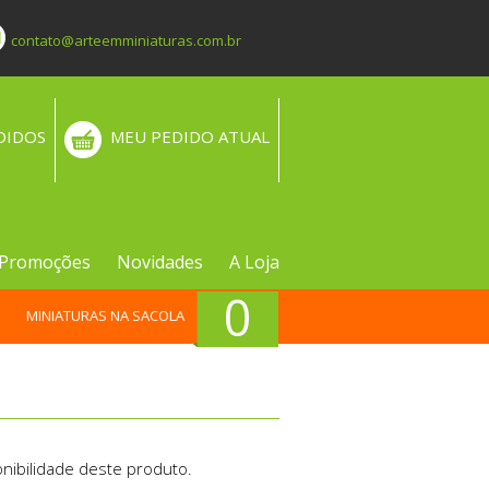
contato@arteemminiaturas.com.br
DIDOS
MEU PEDIDO ATUAL
Promoções
Novidades
A Loja
0
MINIATURAS NA SACOLA
nibilidade deste produto.