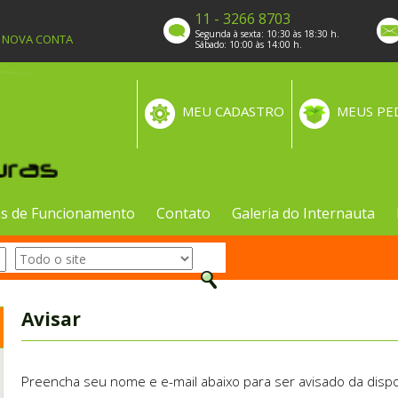
11 - 3266 8703
Segunda à sexta: 10:30 às 18:30 h.
A NOVA CONTA
Sábado: 10:00 às 14:00 h.
MEU CADASTRO
MEUS PE
s de Funcionamento
Contato
Galeria do Internauta
Avisar
Preencha seu nome e e-mail abaixo para ser avisado da dispo