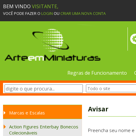
BEM VINDO
VISITANTE,
VOCÊ PODE FAZER O
LOGIN
OU
CRIAR UMA NOVA CONTA
Regras de Funcionamento
Avisar
Marcas e Escalas
Action Figures Enterbay Bonecos
Preencha seu nome e e-
Colecionáveis