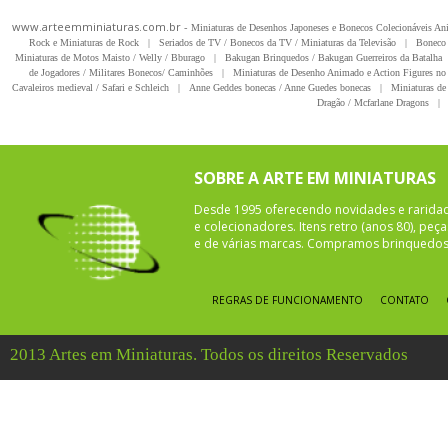
www.arteemminiaturas.com.br -
Miniaturas de Desenhos Japoneses e Bonecos Colecionáveis A
Rock e Miniaturas de Rock
|
Seriados de TV / Bonecos da TV / Miniaturas da Televisão
|
Boneco 
Miniaturas de Motos Maisto / Welly / Bburago
|
Bakugan Brinquedos / Bakugan Guerreiros da Batalha
de Jogadores / Militares Bonecos/ Caminhões
|
Miniaturas de Desenho Animado e Action Figures no 
Cavaleiros medieval / Safari e Schleich
|
Anne Geddes bonecas / Anne Guedes bonecas
|
Miniaturas de 
Dragão / Mcfarlane Dragons
|
SOBRE A ARTE EM MINIATURAS
Desde 1995 oferecendo novidades e rarida
e colecionadores. Itens retro (anos 80), pe
e de várias marcas. Compramos brinquedos 
REGRAS DE FUNCIONAMENTO
CONTATO
2013 Artes em Miniaturas. Todos os direitos Reservados