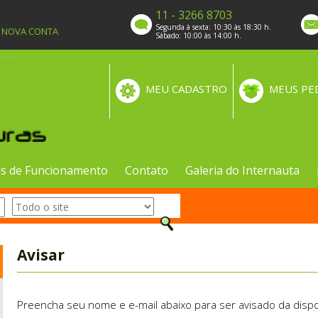
11 - 3266 8703
Segunda à sexta: 10:30 às 18:30 h.
A NOVA CONTA
Sábado: 10:00 às 14:00 h.
MEU CADASTRO
MEUS PE
s de Funcionamento
Contato
Galeria do Internauta
Avisar
Preencha seu nome e e-mail abaixo para ser avisado da dispo