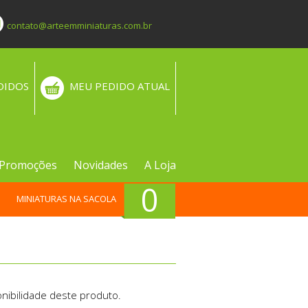
contato@arteemminiaturas.com.br
DIDOS
MEU PEDIDO ATUAL
Promoções
Novidades
A Loja
0
MINIATURAS NA SACOLA
nibilidade deste produto.