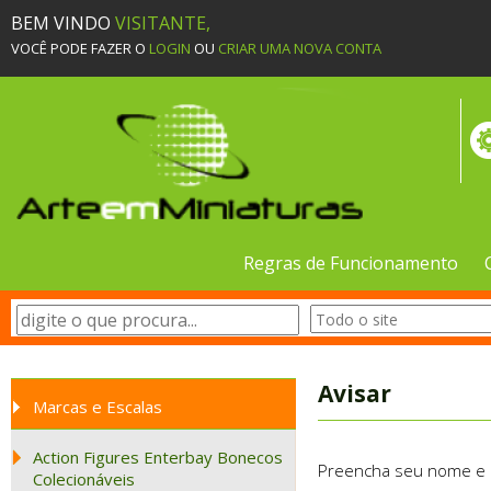
BEM VINDO
VISITANTE,
VOCÊ PODE FAZER O
LOGIN
OU
CRIAR UMA NOVA CONTA
Regras de Funcionamento
Avisar
Marcas e Escalas
Action Figures Enterbay Bonecos
Preencha seu nome e e-
Colecionáveis