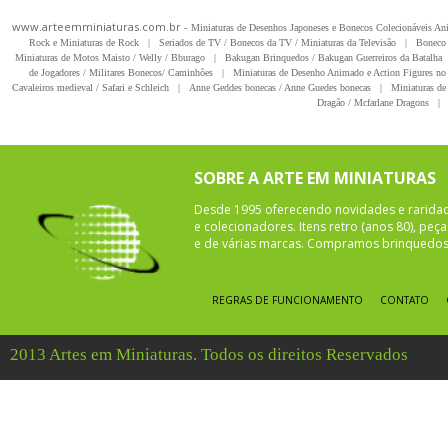
www.arteemminiaturas.com.br -
Miniaturas de Desenhos Japoneses e Bonecos Colecionáveis A
Rock e Miniaturas de Rock
|
Seriados de TV / Bonecos da TV / Miniaturas da Televisão
|
Boneco 
Miniaturas de Motos Maisto / Welly / Bburago
|
Bakugan Brinquedos / Bakugan Guerreiros da Batalha
de Jogadores / Militares Bonecos/ Caminhões
|
Miniaturas de Desenho Animado e Action Figures no 
Cavaleiros medieval / Safari e Schleich
|
Anne Geddes bonecas / Anne Guedes bonecas
|
Miniaturas de 
Dragão / Mcfarlane Dragons
|
SOBRE A ARTE EM MINIATURAS
Desde 1995 oferecendo novidades e rarida
e colecionadores. Itens retro (anos 80), pe
e de várias marcas. Compramos brinquedos 
REGRAS DE FUNCIONAMENTO
CONTATO
2013 Artes em Miniaturas. Todos os direitos Reservados