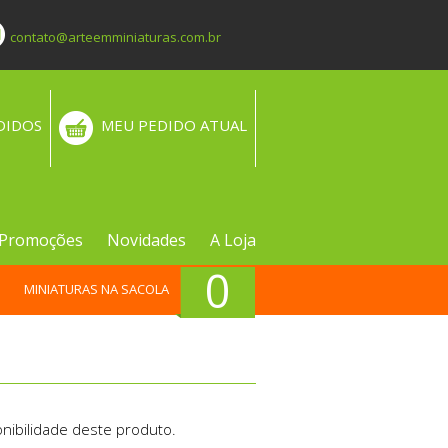
contato@arteemminiaturas.com.br
DIDOS
MEU PEDIDO ATUAL
Promoções
Novidades
A Loja
0
MINIATURAS NA SACOLA
nibilidade deste produto.