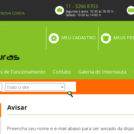
11 - 3266 8703
Segunda à sexta: 10:30 às 18:30 h.
A NOVA CONTA
Sábado: 10:00 às 14:00 h.
MEU CADASTRO
MEUS PE
s de Funcionamento
Contato
Galeria do Internauta
Avisar
Preencha seu nome e e-mail abaixo para ser avisado da dispo