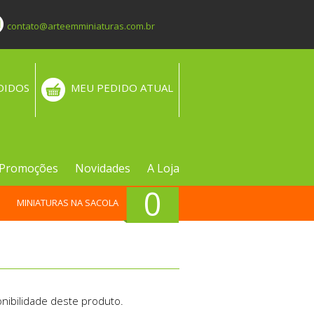
contato@arteemminiaturas.com.br
DIDOS
MEU PEDIDO ATUAL
Promoções
Novidades
A Loja
0
MINIATURAS NA SACOLA
nibilidade deste produto.