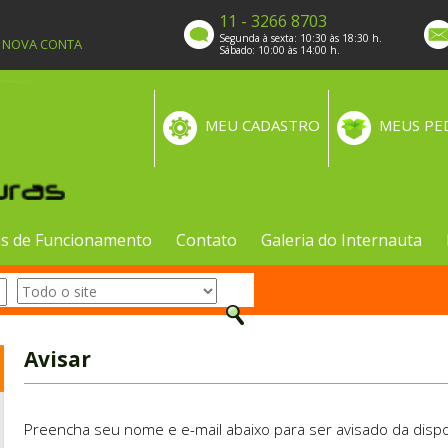
11 - 3266 8703
Segunda à sexta: 10:30 às 18:30 h.
A NOVA CONTA
Sábado: 10:00 às 14:00 h.
MEU CADASTRO
MEUS PE
s de Funcionamento
Contato
Galeria do Internauta
Avisar
Preencha seu nome e e-mail abaixo para ser avisado da dispo