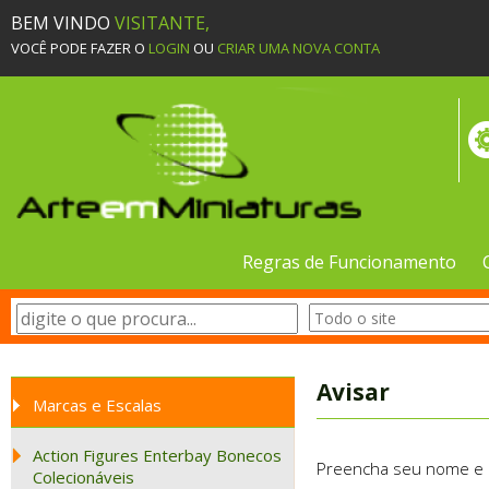
BEM VINDO
VISITANTE,
VOCÊ PODE FAZER O
LOGIN
OU
CRIAR UMA NOVA CONTA
Regras de Funcionamento
Avisar
Marcas e Escalas
Action Figures Enterbay Bonecos
Preencha seu nome e e-
Colecionáveis