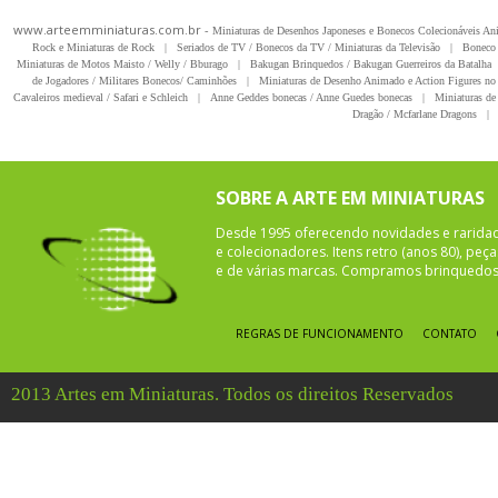
www.arteemminiaturas.com.br -
Miniaturas de Desenhos Japoneses e Bonecos Colecionáveis A
Rock e Miniaturas de Rock
|
Seriados de TV / Bonecos da TV / Miniaturas da Televisão
|
Boneco 
Miniaturas de Motos Maisto / Welly / Bburago
|
Bakugan Brinquedos / Bakugan Guerreiros da Batalha
de Jogadores / Militares Bonecos/ Caminhões
|
Miniaturas de Desenho Animado e Action Figures no 
Cavaleiros medieval / Safari e Schleich
|
Anne Geddes bonecas / Anne Guedes bonecas
|
Miniaturas de 
Dragão / Mcfarlane Dragons
|
SOBRE A ARTE EM MINIATURAS
Desde 1995 oferecendo novidades e rarida
e colecionadores. Itens retro (anos 80), pe
e de várias marcas. Compramos brinquedos 
REGRAS DE FUNCIONAMENTO
CONTATO
2013 Artes em Miniaturas. Todos os direitos Reservados