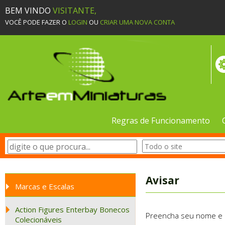
BEM VINDO
VISITANTE,
VOCÊ PODE FAZER O
LOGIN
OU
CRIAR UMA NOVA CONTA
Regras de Funcionamento
Avisar
Marcas e Escalas
Action Figures Enterbay Bonecos
Preencha seu nome e e-
Colecionáveis