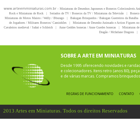
www.arteemminiaturas.com.br -
Miniaturas de Desenhos Japoneses e Bonecos Colecionáveis A
Rock e Miniaturas de Rock
|
Seriados de TV / Bonecos da TV / Miniaturas da Televisão
|
Boneco 
Miniaturas de Motos Maisto / Welly / Bburago
|
Bakugan Brinquedos / Bakugan Guerreiros da Batalha
de Jogadores / Militares Bonecos/ Caminhões
|
Miniaturas de Desenho Animado e Action Figures no 
Cavaleiros medieval / Safari e Schleich
|
Anne Geddes bonecas / Anne Guedes bonecas
|
Miniaturas de 
Dragão / Mcfarlane Dragons
|
SOBRE A ARTE EM MINIATURAS
Desde 1995 oferecendo novidades e rarida
e colecionadores. Itens retro (anos 80), pe
e de várias marcas. Compramos brinquedos 
REGRAS DE FUNCIONAMENTO
CONTATO
2013 Artes em Miniaturas. Todos os direitos Reservados