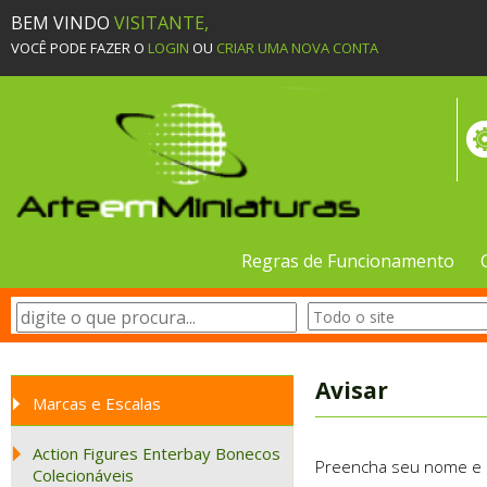
BEM VINDO
VISITANTE,
VOCÊ PODE FAZER O
LOGIN
OU
CRIAR UMA NOVA CONTA
Regras de Funcionamento
Avisar
Marcas e Escalas
Action Figures Enterbay Bonecos
Preencha seu nome e e-
Colecionáveis