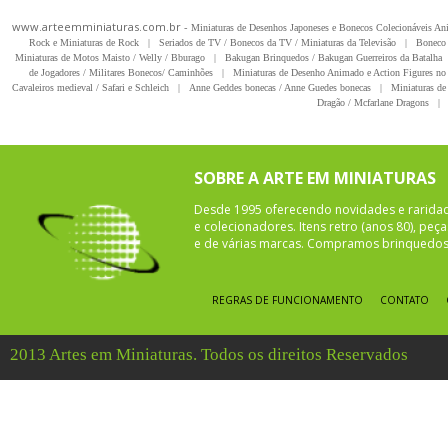
www.arteemminiaturas.com.br -
Miniaturas de Desenhos Japoneses e Bonecos Colecionáveis A
Rock e Miniaturas de Rock
|
Seriados de TV / Bonecos da TV / Miniaturas da Televisão
|
Boneco 
Miniaturas de Motos Maisto / Welly / Bburago
|
Bakugan Brinquedos / Bakugan Guerreiros da Batalha
de Jogadores / Militares Bonecos/ Caminhões
|
Miniaturas de Desenho Animado e Action Figures no 
Cavaleiros medieval / Safari e Schleich
|
Anne Geddes bonecas / Anne Guedes bonecas
|
Miniaturas de 
Dragão / Mcfarlane Dragons
|
SOBRE A ARTE EM MINIATURAS
Desde 1995 oferecendo novidades e rarida
e colecionadores. Itens retro (anos 80), pe
e de várias marcas. Compramos brinquedos 
REGRAS DE FUNCIONAMENTO
CONTATO
2013 Artes em Miniaturas. Todos os direitos Reservados