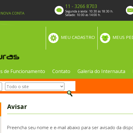
11 - 3266 8703
Segunda à sexta: 10:30 às 18:30 h.
A NOVA CONTA
Sábado: 10:00 às 14:00 h.
MEU CADASTRO
MEUS PE
s de Funcionamento
Contato
Galeria do Internauta
Avisar
Preencha seu nome e e-mail abaixo para ser avisado da dispo