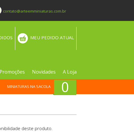
contato@arteemminiaturas.com.br
DIDOS
MEU PEDIDO ATUAL
Promoções
Novidades
A Loja
0
MINIATURAS NA SACOLA
nibilidade deste produto.