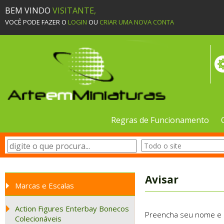
BEM VINDO
VISITANTE,
VOCÊ PODE FAZER O
LOGIN
OU
CRIAR UMA NOVA CONTA
Regras de Funcionamento
Avisar
Marcas e Escalas
Action Figures Enterbay Bonecos
Preencha seu nome e e-
Colecionáveis