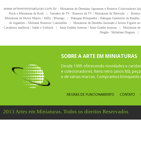
www.arteemminiaturas.com.br -
Miniaturas de Desenhos Japoneses e Bonecos Colecionáveis A
Rock e Miniaturas de Rock
|
Seriados de TV / Bonecos da TV / Miniaturas da Televisão
|
Boneco 
Miniaturas de Motos Maisto / Welly / Bburago
|
Bakugan Brinquedos / Bakugan Guerreiros da Batalha
de Jogadores / Militares Bonecos/ Caminhões
|
Miniaturas de Desenho Animado e Action Figures no 
Cavaleiros medieval / Safari e Schleich
|
Anne Geddes bonecas / Anne Guedes bonecas
|
Miniaturas de 
Dragão / Mcfarlane Dragons
|
SOBRE A ARTE EM MINIATURAS
Desde 1995 oferecendo novidades e rarida
e colecionadores. Itens retro (anos 80), pe
e de várias marcas. Compramos brinquedos 
REGRAS DE FUNCIONAMENTO
CONTATO
2013 Artes em Miniaturas. Todos os direitos Reservados