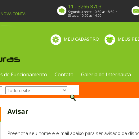
11 - 3266 8703
Segunda à sexta: 10:30 às 18:30 h.
A NOVA CONTA
Sábado: 10:00 às 14:00 h.
MEU CADASTRO
MEUS PE
s de Funcionamento
Contato
Galeria do Internauta
Avisar
Preencha seu nome e e-mail abaixo para ser avisado da dispo