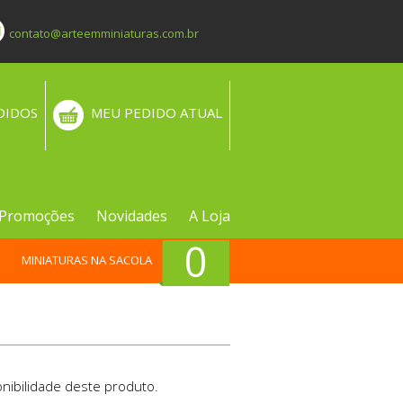
contato@arteemminiaturas.com.br
DIDOS
MEU PEDIDO ATUAL
Promoções
Novidades
A Loja
0
MINIATURAS NA SACOLA
nibilidade deste produto.