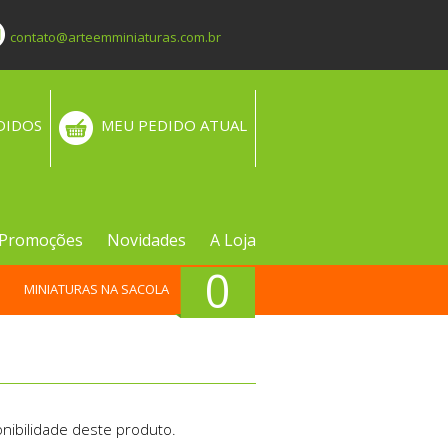
contato@arteemminiaturas.com.br
DIDOS
MEU PEDIDO ATUAL
Promoções
Novidades
A Loja
0
MINIATURAS NA SACOLA
nibilidade deste produto.