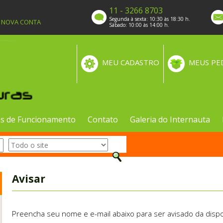
11 - 3266 8703
Segunda à sexta: 10:30 às 18:30 h.
A NOVA CONTA
Sábado: 10:00 às 14:00 h.
MEU CADASTRO
MEUS PE
s de Funcionamento
Contato
Galeria do Internauta
Avisar
Preencha seu nome e e-mail abaixo para ser avisado da dispo