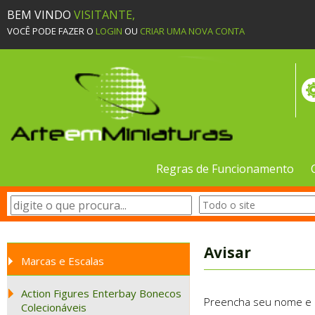
BEM VINDO
VISITANTE,
VOCÊ PODE FAZER O
LOGIN
OU
CRIAR UMA NOVA CONTA
Regras de Funcionamento
Avisar
Marcas e Escalas
Action Figures Enterbay Bonecos
Preencha seu nome e e-
Colecionáveis