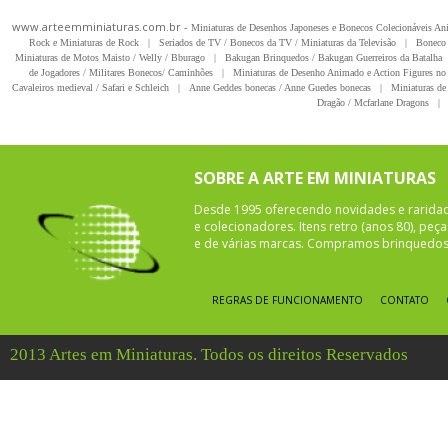
www.arteemminiaturas.com.br -
Miniaturas de Desenhos Japoneses e Bonecos Colecionáveis A
Rock e Miniaturas de Rock
|
Seriados de TV / Bonecos da TV / Miniaturas da Televisão
|
Boneco 
Miniaturas de Motos Maisto / Welly / Bburago
|
Bakugan Brinquedos / Bakugan Guerreiros da Batalha
de Jogadores / Militares Bonecos/ Caminhões
|
Miniaturas de Desenho Animado e Action Figures no 
Cavaleiros medieval / Safari e Schleich
|
Anne Geddes bonecas / Anne Guedes bonecas
|
Miniaturas de 
Dragão / Mcfarlane Dragons
|
SOBRE A ARTE EM MINIATURAS
Desde 1995 oferecendo novidades e rarida
e colecionadores. Itens retro (anos 80), pe
e de várias marcas. Compramos brinquedos 
REGRAS DE FUNCIONAMENTO
CONTATO
2013 Artes em Miniaturas. Todos os direitos Reservados