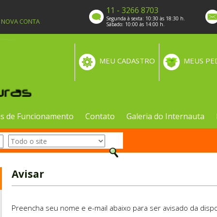
11 - 3266 8703
Segunda à sexta: 10:30 às 18:30 h.
A NOVA CONTA
Sábado: 10:00 às 14:00 h.
MEU CADASTRO
MEUS PE
s de Funcionamento
Contato
Galeria do Internauta
Avisar
Preencha seu nome e e-mail abaixo para ser avisado da dispo