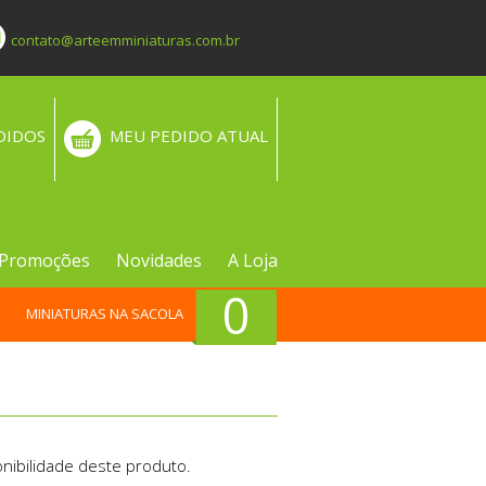
contato@arteemminiaturas.com.br
DIDOS
MEU PEDIDO ATUAL
Promoções
Novidades
A Loja
0
MINIATURAS NA SACOLA
nibilidade deste produto.