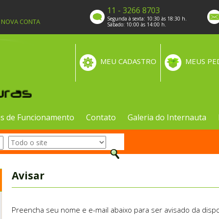
11 - 3266 8703
Segunda à sexta: 10:30 às 18:30 h.
A NOVA CONTA
Sábado: 10:00 às 14:00 h.
MEU CADASTRO
MEUS PE
s de Funcionamento
Contato
Galeria do Internauta
Avisar
Preencha seu nome e e-mail abaixo para ser avisado da dispo