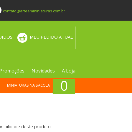
contato@arteemminiaturas.com.br
DIDOS
MEU PEDIDO ATUAL
Promoções
Novidades
A Loja
0
MINIATURAS NA SACOLA
nibilidade deste produto.