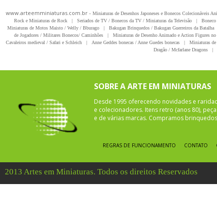
www.arteemminiaturas.com.br -
Miniaturas de Desenhos Japoneses e Bonecos Colecionáveis A
Rock e Miniaturas de Rock
|
Seriados de TV / Bonecos da TV / Miniaturas da Televisão
|
Boneco 
Miniaturas de Motos Maisto / Welly / Bburago
|
Bakugan Brinquedos / Bakugan Guerreiros da Batalha
de Jogadores / Militares Bonecos/ Caminhões
|
Miniaturas de Desenho Animado e Action Figures no 
Cavaleiros medieval / Safari e Schleich
|
Anne Geddes bonecas / Anne Guedes bonecas
|
Miniaturas de 
Dragão / Mcfarlane Dragons
|
SOBRE A ARTE EM MINIATURAS
Desde 1995 oferecendo novidades e rarida
e colecionadores. Itens retro (anos 80), pe
e de várias marcas. Compramos brinquedos 
REGRAS DE FUNCIONAMENTO
CONTATO
2013 Artes em Miniaturas. Todos os direitos Reservados