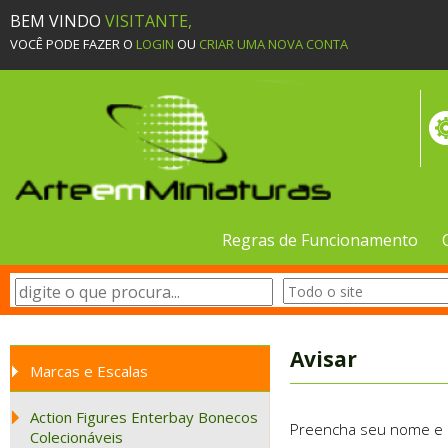
BEM VINDO
VISITANTE,
VOCÊ PODE FAZER O
LOGIN
OU
CRIAR UMA NOVA CONTA
Regras de Funcionamento
Avisar
Marcas e Escalas
Action Figures Enterbay Bonecos
Preencha seu nome e e-
Colecionáveis