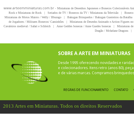
www.arteemminiaturas.com.br -
Miniaturas de Desenhos Japoneses e Bonecos Colecionáveis A
Rock e Miniaturas de Rock
|
Seriados de TV / Bonecos da TV / Miniaturas da Televisão
|
Boneco 
Miniaturas de Motos Maisto / Welly / Bburago
|
Bakugan Brinquedos / Bakugan Guerreiros da Batalha
de Jogadores / Militares Bonecos/ Caminhões
|
Miniaturas de Desenho Animado e Action Figures no 
Cavaleiros medieval / Safari e Schleich
|
Anne Geddes bonecas / Anne Guedes bonecas
|
Miniaturas de 
Dragão / Mcfarlane Dragons
|
SOBRE A ARTE EM MINIATURAS
Desde 1995 oferecendo novidades e rarida
e colecionadores. Itens retro (anos 80), pe
e de várias marcas. Compramos brinquedos 
REGRAS DE FUNCIONAMENTO
CONTATO
2013 Artes em Miniaturas. Todos os direitos Reservados