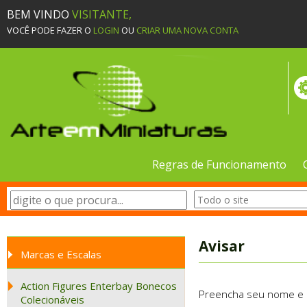
BEM VINDO
VISITANTE,
VOCÊ PODE FAZER O
LOGIN
OU
CRIAR UMA NOVA CONTA
Regras de Funcionamento
Avisar
Marcas e Escalas
Action Figures Enterbay Bonecos
Preencha seu nome e e-
Colecionáveis